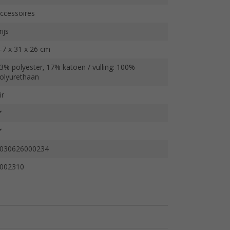
ccessoires
rijs
-7 x 31 x 26 cm
3% polyester, 17% katoen / vulling: 100%
olyurethaan
ir
030626000234
002310