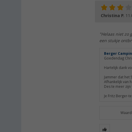
Christina P.
11.
"Helaas niet zo 
een stukje ontbr
Berger Campin
Goedendag Chris
Hartelijk dank v
Jammer dat het S
Afhankelijk van 
Des te meer zijn
Je Fritz Berger-
Waarde