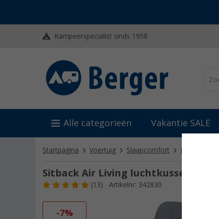
Kampeerspecialist sinds 1958
Alle categorieën
Vakantie SALE
Startpagina
Voertuig
Slaapcomfort
Kussens & 
Sitback Air Living luchtkussen voor 
(13)
Artikelnr: 342830
-7%