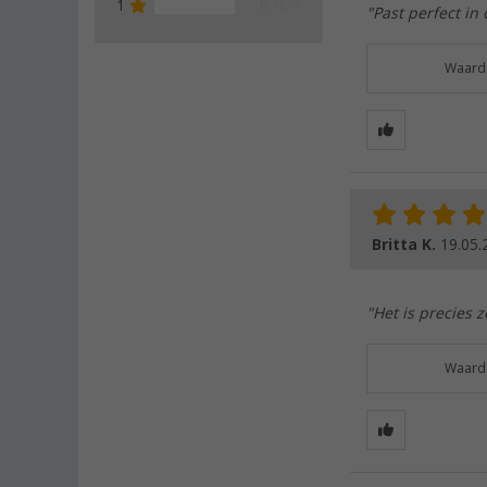
1
0 %
"Past perfect i
Waarde
Britta K.
19.05.
"Het is precies 
Waarde