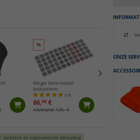
INFORMAT
Ver
%
ONZE SERV
ACCESSOIR
sch
Berger Nora mobiel
Froli Star Mobil ba
bedsysteem
bedclipsysteem 70
cm
(10)
(23)
86,
€
127,- €
99
€
Adviesprijs 129,- €
139,- €
Verbetert de ergonomische zithouding