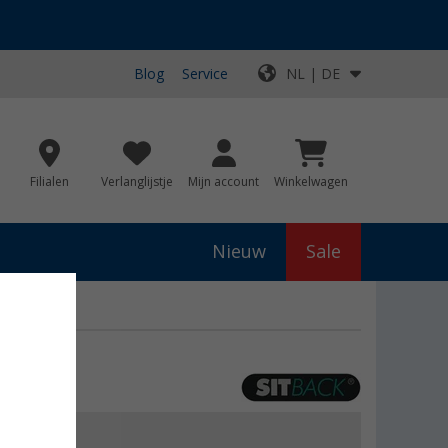
Blog
Service
NL | DE
Filialen
Verlanglijstje
Mijn account
Winkelwagen
Nieuw
Sale
js
€ 54,00