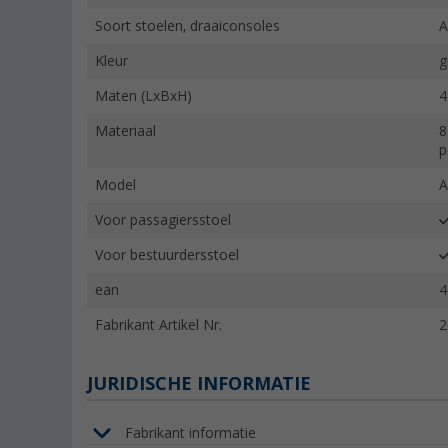
Soort stoelen, draaiconsoles
A
Kleur
g
Maten (LxBxH)
4
Materiaal
8
p
Model
A
Voor passagiersstoel
Voor bestuurdersstoel
ean
4
Fabrikant Artikel Nr.
2
JURIDISCHE INFORMATIE
Fabrikant informatie