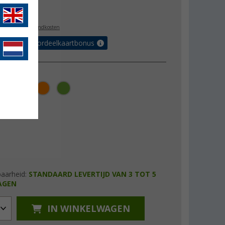
9,99
l. BTW
plus verzendkosten
r tot 5% voordeelkaartbonus
baarheid:
STANDAARD LEVERTIJD VAN 3 TOT 5
AGEN
IN WINKELWAGEN