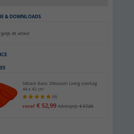
IE & DOWNLOADS
gelijk dit artikel
%
%
ICE
ES
sispakket
Camplife kussen voor Kailua
Berger 7-zone kou
Sitback Basic Zitkussen Living voertuig
/80 x 200
bank / San Pedro stoel /
topper 80x190
44 x 42 cm
Livorno ligstoel
(1)
(25)
(4)
4,
€
69,
€
99
99
€ 52,99
Adviesprijs 9,99 €
Adviesprijs 89,99 €
vanaf
Adviesprijs
€ 57,00