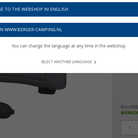
€ 4
E TO THE WEBSHOP IN ENGLISH
Prijzen inc
Verzeke
ON WWW.BERGER-CAMPING.NL
Kleur
You can change the language at any time in the webshop.
SELECT ANOTHER LANGUAGE
Beschik
WERKD
1