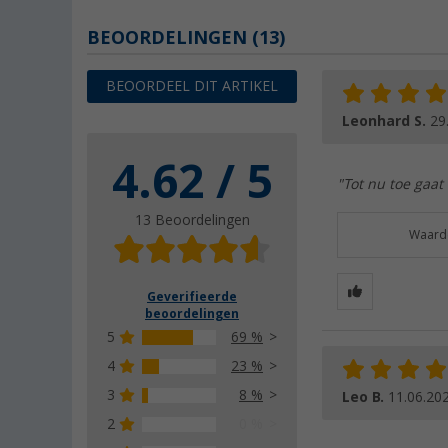
BEOORDELINGEN
(13)
BEOORDEEL DIT ARTIKEL
Leonhard S.
29
4.62 / 5
"Tot nu toe gaat 
13 Beoordelingen
Waarde
Geverifieerde
beoordelingen
5
69 %
4
23 %
3
8 %
Leo B.
11.06.20
2
0 %