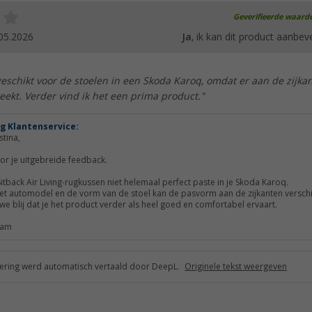
Geverifieerde waard
05.2026
Ja
, ik kan dit product aanbev
geschikt voor de stoelen in een Skoda Karoq, omdat er aan de zijka
eekt. Verder vind ik het een prima product."
g Klantenservice:
tina,
oor je uitgebreide feedback.
itback Air Living-rugkussen niet helemaal perfect paste in je Skoda Karoq.
het automodel en de vorm van de stoel kan de pasvorm aan de zijkanten verschi
 we blij dat je het product verder als heel goed en comfortabel ervaart.
team
ring werd automatisch vertaald door DeepL.
Originele tekst weergeven