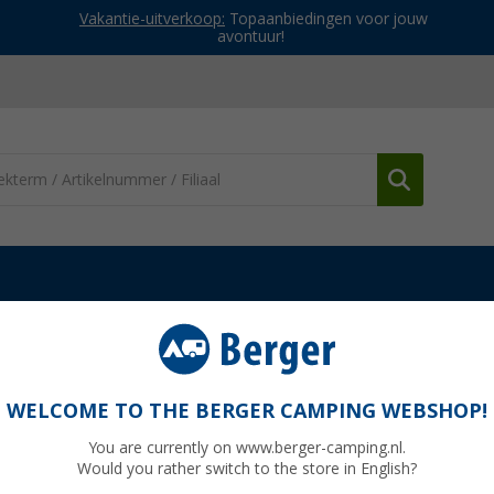
Vakantie-uitverkoop:
Topaanbiedingen voor jouw
avontuur!
dekens
Sitback Air voertuig rugkussen 31 x 26 cm
in de auto 31 x 26 cm grijs
WELCOME TO THE BERGER CAMPING WEBSHOP!
You are currently on www.berger-camping.nl.
Would you rather switch to the store in English?
Adviespri