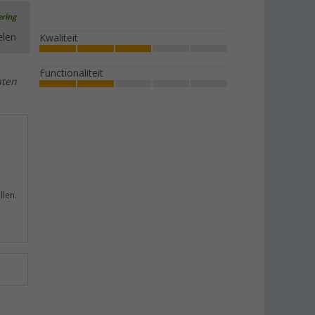
ering
elen
Kwaliteit
Functionaliteit
nten
llen.