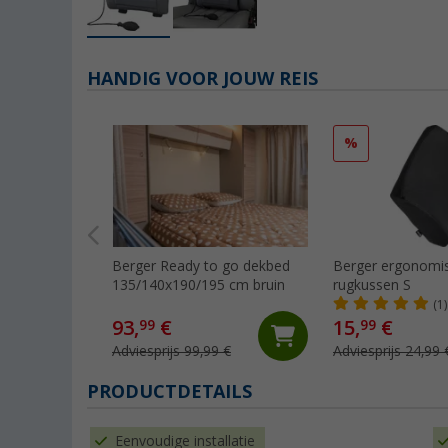
HANDIG VOOR JOUW REIS
%
Berger Ready to go dekbed
Berger ergonomi
135/140x190/195 cm bruin
rugkussen S
(1)
93,
€
15,
€
99
99
Adviesprijs 99,99 €
Adviesprijs 24,99 
PRODUCTDETAILS
Eenvoudige installatie