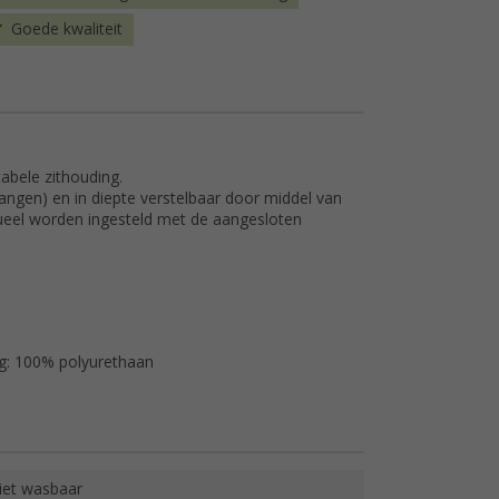
Goede kwaliteit
bele zithouding.
angen) en in diepte verstelbaar door middel van
dueel worden ingesteld met de aangesloten
ng: 100% polyurethaan
iet wasbaar