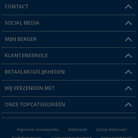
CONTACT
SOCIAL MEDIA
Een vraag?
MIJN BERGER
Winkel vinden
KLANTENSERVICE
Mijn account
Status bestelling
BETAALMOGELIJKHEDEN
FAQ & Contact
Berger voordeelkaart
Verzendinformatie
WIJ VERZENDEN MET
Verlanglijstje
Retourneren
ONZE TOPCATEGORIEËN
Catalogus
Camper en caravan accessoires
Dealer worden
Algemene voorwaarden
Batterijwet
Duitse Elektrowet
Keukenaccessoires