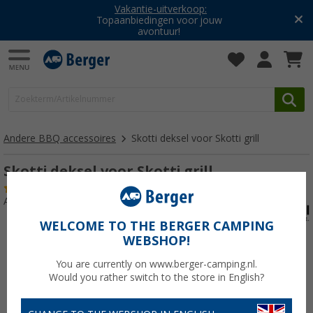
Vakantie-uitverkoop:
Topaanbiedingen voor jouw
avontuur!
Andere BBQ accessoires
Skotti deksel voor Skotti grill
Skotti deksel voor Skotti grill
(1)
Artikelnr: 431377
WELCOME TO THE BERGER CAMPING
WEBSHOP!
You are currently on www.berger-camping.nl.
Would you rather switch to the store in English?