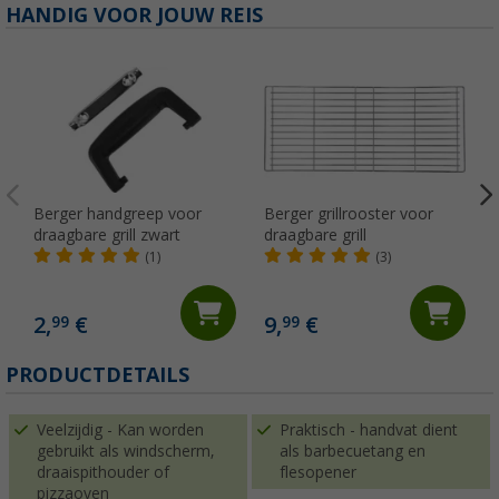
HANDIG VOOR JOUW REIS
Berger handgreep voor
Berger grillrooster voor
draagbare grill zwart
draagbare grill
(1)
(3)
2,
€
9,
€
99
99
PRODUCTDETAILS
Veelzijdig - Kan worden
Praktisch - handvat dient
gebruikt als windscherm,
als barbecuetang en
draaispithouder of
flesopener
pizzaoven