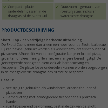
Compact - platte
Duurzaam - gemaakt van
onderdelen passen in de
roestvrij staal, inclusief
draagtas of de Skotti Grill
waterdichte draagtas
PRODUCTBESCHRIJVING
Skotti Cap - de veelzijdige barbecue uitbreiding
De Skotti Cap is meer dan alleen een hoes voor de Skotti barbecue.
Hij kan flexibel gebruikt worden als windscherm, draaispithouder of
pizzaoven. Afhankelijk van de configuratie kun je er brood, pizza,
groenten of vlees mee grillen met een langere bereidingstijd. De
geïntegreerde handgreep dient ook als barbecuetang en
flesopener. De platte losse onderdelen kunnen worden opgeborgen
in de meegeleverde draagtas om ruimte te besparen.
Details:
veelzijdig te gebruiken als windscherm, draaispithouder of
pizzaoven
Barbecuetang met geïntegreerde flesopener als praktisch
handvat
ruimtebesparend pakformaat, past in de zak van de Skotti