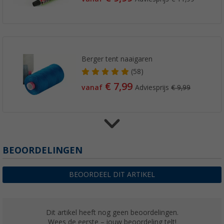
Berger tent naaigaren
(58)
€ 7,99
vanaf
Adviesprijs
€ 9,99
Berger doek spanklem 2-pak
BEOORDELINGEN
(7)
€ 10,99
BEOORDEEL DIT ARTIKEL
Adviesprijs
€ 12,99
Dit artikel heeft nog geen beoordelingen.
Wees de eerste – jouw beoordeling telt!