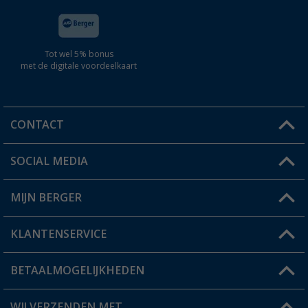
Tot wel 5% bonus
met de digitale voordeelkaart
CONTACT
SOCIAL MEDIA
Een vraag?
MIJN BERGER
Winkel vinden
KLANTENSERVICE
Mijn account
Status bestelling
BETAALMOGELIJKHEDEN
FAQ & Contact
Berger voordeelkaart
Verzendinformatie
WIJ VERZENDEN MET