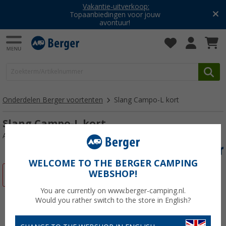
Vakantie-uitverkoop:
Topaanbiedingen voor jouw
avontuur!
Onderdelen Berger voortenten
Slang Campo-L kort
Slang Campo-L kort
Artikelnr: 328250
WELCOME TO THE BERGER CAMPING
WEBSHOP!
-30%
You are currently on www.berger-camping.nl.
Would you rather switch to the store in English?