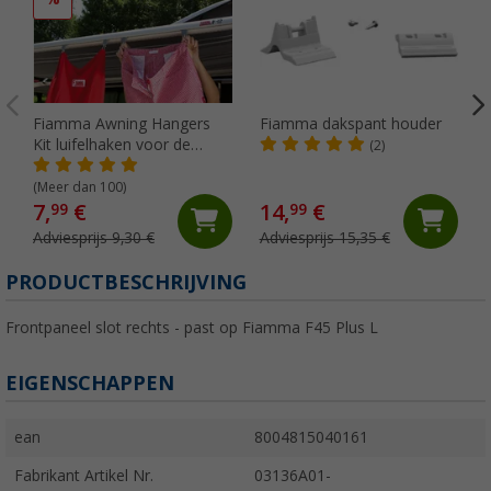
Fiamma Awning Hangers
Fiamma dakspant houder
Kit luifelhaken voor de
(2)
peesgeleider
(Meer dan 100)
7,
€
14,
€
99
99
Adviesprijs 9,30 €
Adviesprijs 15,35 €
PRODUCTBESCHRIJVING
Frontpaneel slot rechts - past op Fiamma F45 Plus L
EIGENSCHAPPEN
ean
8004815040161
Fabrikant Artikel Nr.
03136A01-