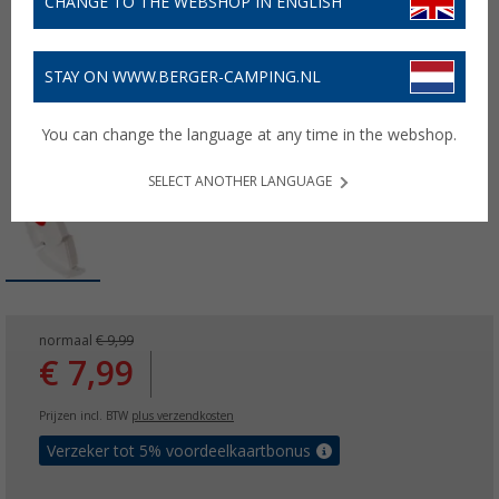
CHANGE TO THE WEBSHOP IN ENGLISH
STAY ON WWW.BERGER-CAMPING.NL
You can change the language at any time in the webshop.
SELECT ANOTHER LANGUAGE
normaal
€ 9,99
€ 7,99
Prijzen incl. BTW
plus verzendkosten
Verzeker tot 5% voordeelkaartbonus