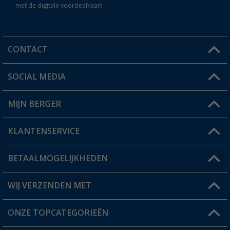
met de digitale voordeelkaart
CONTACT
SOCIAL MEDIA
Een vraag?
MIJN BERGER
Winkel vinden
KLANTENSERVICE
Mijn account
Status bestelling
BETAALMOGELIJKHEDEN
FAQ & Contact
Berger voordeelkaart
Verzendinformatie
WIJ VERZENDEN MET
Verlanglijstje
Retourneren
ONZE TOPCATEGORIEËN
Catalogus