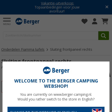
Vakantie-uitverkoop:
Topaanbiedingen voor jouw
avontuur!
Onderdelen Fiamma luifels
Sluiting frontpaneel rechts
Sluiting frontpaneel rechts
Artikelnr: 140313
WELCOME TO THE BERGER CAMPING
WEBSHOP!
-20%
You are currently on www.berger-camping.nl.
Would you rather switch to the store in English?