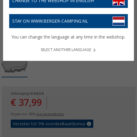
CHANGE TO THE WEBSHOP IN ENGLISH
STAY ON WWW.BERGER-CAMPING.NL
You can change the language at any time in the webshop.
SELECT ANOTHER LANGUAGE
Adviesprijs
€ 54,14
€ 37,99
Prijzen incl. BTW
plus verzendkosten
Verzeker tot 5% voordeelkaartbonus