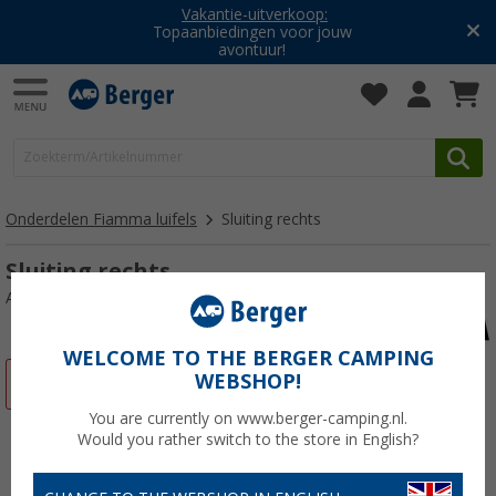
Vakantie-uitverkoop:
Topaanbiedingen voor jouw
avontuur!
Onderdelen Fiamma luifels
Sluiting rechts
Sluiting rechts
Artikelnr: 106823
WELCOME TO THE BERGER CAMPING
WEBSHOP!
-29%
You are currently on www.berger-camping.nl.
Would you rather switch to the store in English?