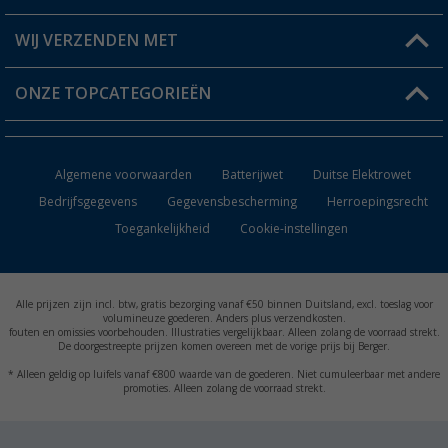
Berger voordeelkaart
Verzendinformatie
WIJ VERZENDEN MET
Verlanglijstje
Retourneren
ONZE TOPCATEGORIEËN
Catalogus
Camper en caravan accessoires
Dealer worden
Algemene voorwaarden
Batterijwet
Duitse Elektrowet
Keukenaccessoires
Bedrijfsgegevens
Gegevensbescherming
Herroepingsrecht
Toegankelijkheid
Cookie-instellingen
Campingmeubilair
Campingtoiletten
Alle prijzen zijn incl. btw, gratis bezorging vanaf €50 binnen Duitsland, excl. toeslag voor
Inbouwkachels
volumineuze goederen. Anders plus verzendkosten.
fouten en omissies voorbehouden. Illustraties vergelijkbaar. Alleen zolang de voorraad strekt.
De doorgestreepte prijzen komen overeen met de vorige prijs bij Berger.
Accu's
* Alleen geldig op luifels vanaf €800 waarde van de goederen. Niet cumuleerbaar met andere
promoties. Alleen zolang de voorraad strekt.