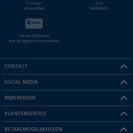
In 24 uur
3x in
verzendklaar
Nederland
Tot wel 5% bonus
met de digitale voordeelkaart
CONTACT
SOCIAL MEDIA
Een vraag?
MIJN BERGER
Winkel vinden
KLANTENSERVICE
Mijn account
Status bestelling
BETAALMOGELIJKHEDEN
FAQ & Contact