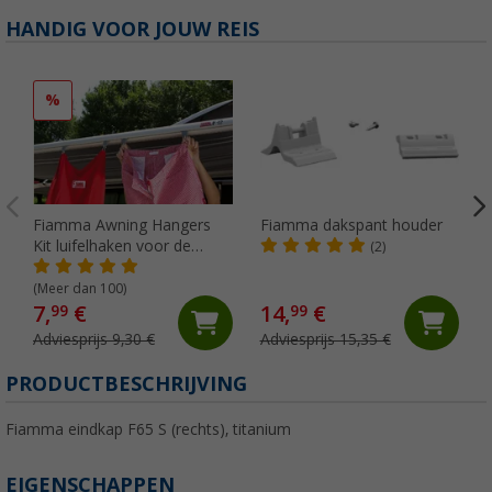
HANDIG VOOR JOUW REIS
%
Fiamma Awning Hangers
Fiamma dakspant houder
Kit luifelhaken voor de
(2)
peesgeleider
(Meer dan 100)
7,
€
14,
€
99
99
Adviesprijs 9,30 €
Adviesprijs 15,35 €
PRODUCTBESCHRIJVING
Fiamma eindkap F65 S (rechts), titanium
EIGENSCHAPPEN