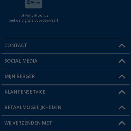
Tot wel 5% bonus
met de digitale voordeelkaart
CONTACT
SOCIAL MEDIA
Een vraag?
MIJN BERGER
Winkel vinden
KLANTENSERVICE
Mijn account
Status bestelling
BETAALMOGELIJKHEDEN
FAQ & Contact
Berger voordeelkaart
Verzendinformatie
WIJ VERZENDEN MET
Verlanglijstje