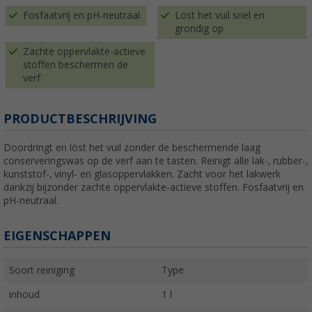
Fosfaatvrij en pH-neutraal
Lost het vuil snel en
grondig op
Zachte oppervlakte-actieve
stoffen beschermen de
verf
PRODUCTBESCHRIJVING
Doordringt en löst het vuil zonder de beschermende laag
conserveringswas op de verf aan te tasten. Reinigt alle lak-, rubber-,
kunststof-, vinyl- en glasoppervlakken. Zacht voor het lakwerk
dankzij bijzonder zachte oppervlakte-actieve stoffen. Fosfaatvrij en
pH-neutraal.
EIGENSCHAPPEN
Soort reiniging
Type
inhoud
1 l