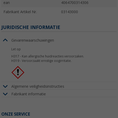
ean
4064700314306
Fabrikant Artikel Nr.
03143000
JURIDISCHE INFORMATIE
Gevarenwaarschuwingen
Let op
H317
-
Kan allergische huidreacties veroorzaken.
H319
-
Veroorzaakt ernstige oogirritatie.
Algemene veiligheidsinstructies
Fabrikant informatie
ONZE SERVICE