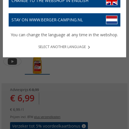
CHANGE TO THE WEBSHOP IN ENGLISH
STAY ON WWW.BERGER-CAMPING.NL
You can change the language at any time in the webshop.
SELECT ANOTHER LANGUAGE
Adviesprijs
€ 8,99
€ 6,99
€ 6,99 / l
Prijzen incl. BTW
plus verzendkosten
Verzeker tot 5% voordeelkaartbonus