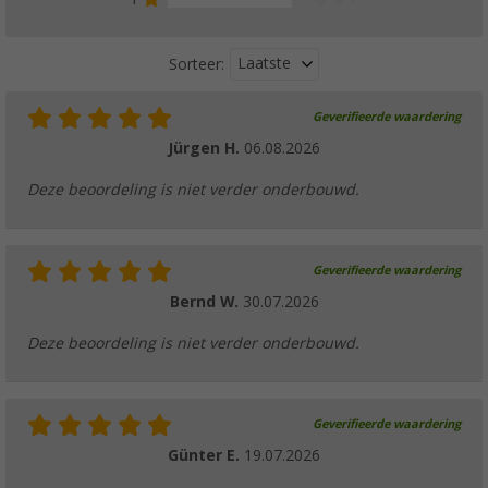
vanaf
Adviesprijs
€ 8,39
Laatste
Sorteer:
Geverifieerde waardering
Sonax Scheibenstar glasreiniger 750 ml
Jürgen H.
06.08.2026
€ 7,99
Adviesprijs
€ 9,99
Deze beoordeling is niet verder onderbouwd.
Geverifieerde waardering
Bernd W.
30.07.2026
Deze beoordeling is niet verder onderbouwd.
Geverifieerde waardering
Günter E.
19.07.2026