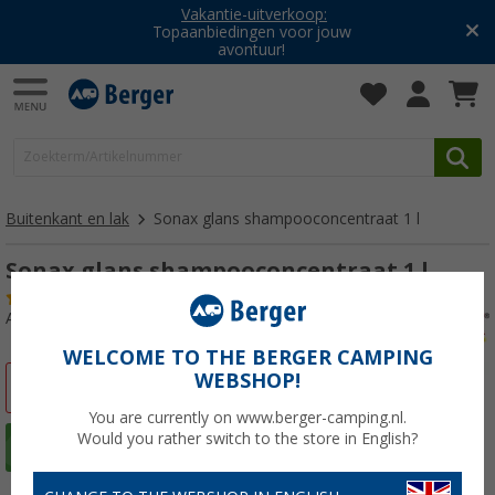
Vakantie-uitverkoop:
Topaanbiedingen voor jouw
avontuur!
Buitenkant en lak
Sonax glans shampooconcentraat 1 l
Sonax glans shampooconcentraat 1 l
(10)
Artikelnr: 339280
WELCOME TO THE BERGER CAMPING
WEBSHOP!
-22%
You are currently on www.berger-camping.nl.
Would you rather switch to the store in English?