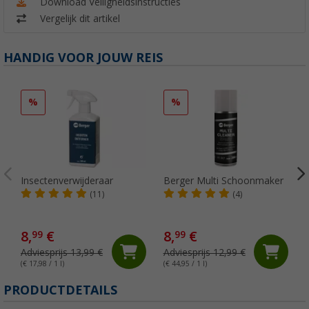
Download Veiligheidsinstructies
Vergelijk dit artikel
HANDIG VOOR JOUW REIS
%
%
Insectenverwijderaar
Berger Multi Schoonmaker
(11)
(4)
8,
€
8,
€
99
99
Adviesprijs 13,99 €
Adviesprijs 12,99 €
(€ 17,98 / 1 l)
(€ 44,95 / 1 l)
PRODUCTDETAILS