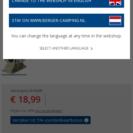
CHANGE TO THE WEBSHOP IN ENGLISH
STAY ON WWW.BERGER-CAMPING.NL
You can change the language at any time in the webshop.
SELECT ANOTHER LANGUAGE
Adviesprijs
€ 19,99
€ 18,99
Prijzen incl. BTW
plus verzendkosten
Verzeker tot 5% voordeelkaartbonus