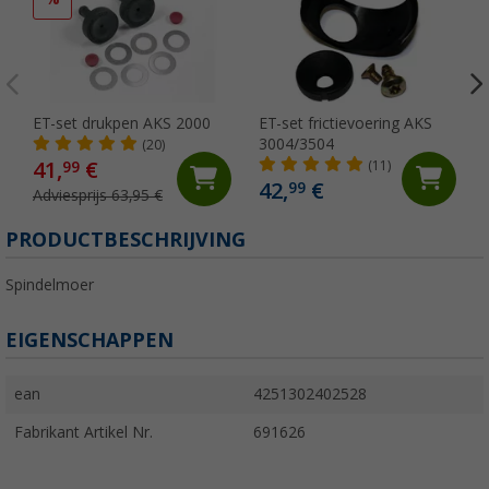
ET-set drukpen AKS 2000
ET-set frictievoering AKS
3004/3504
(20)
41,
€
99
(11)
42,
€
99
Adviesprijs 63,95 €
PRODUCTBESCHRIJVING
Spindelmoer
EIGENSCHAPPEN
ean
4251302402528
Fabrikant Artikel Nr.
691626