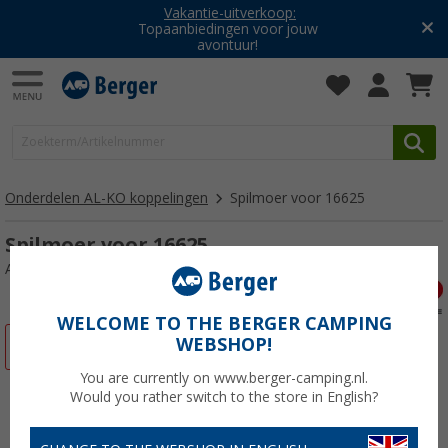
Vakantie-uitverkoop:
Topaanbiedingen voor jouw
avontuur!
Onderdelen AL-KO koppelingen
Spilmoer voor 16625
Spilmoer voor 16625
Artikelnr: 103783
WELCOME TO THE BERGER CAMPING
WEBSHOP!
-5%
You are currently on www.berger-camping.nl.
Would you rather switch to the store in English?