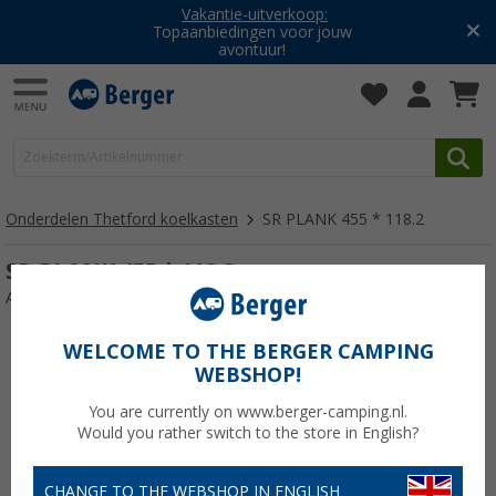
Vakantie-uitverkoop:
Topaanbiedingen voor jouw
avontuur!
Onderdelen Thetford koelkasten
SR PLANK 455 * 118.2
SR PLANK 455 * 118.2
Artikelnr: 210002AF
WELCOME TO THE BERGER CAMPING
WEBSHOP!
You are currently on www.berger-camping.nl.
Would you rather switch to the store in English?
CHANGE TO THE WEBSHOP IN ENGLISH