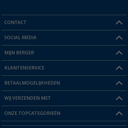
CONTACT
SOCIAL MEDIA
Een vraag?
MIJN BERGER
Winkel vinden
KLANTENSERVICE
Mijn account
Status bestelling
BETAALMOGELIJKHEDEN
FAQ & Contact
Berger voordeelkaart
Verzendinformatie
WIJ VERZENDEN MET
Verlanglijstje
Retourneren
ONZE TOPCATEGORIEËN
Catalogus