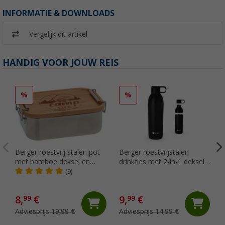
INFORMATIE & DOWNLOADS
Vergelijk dit artikel
HANDIG VOOR JOUW REIS
%
%
Berger roestvrij stalen pot
Berger roestvrijstalen
met bamboe deksel en
drinkfles met 2-in-1 deksel
hanger 800 ml
550 ml - Zwart mat
(9)
8,
€
9,
€
99
99
Adviesprijs 19,99 €
Adviesprijs 14,99 €