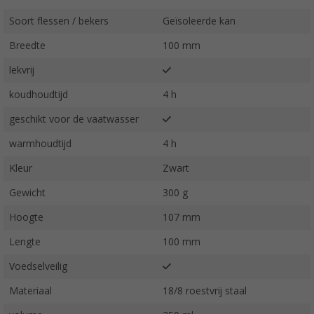
Soort flessen / bekers
Geïsoleerde kan
Breedte
100 mm
lekvrij
koudhoudtijd
4 h
geschikt voor de vaatwasser
warmhoudtijd
4 h
Kleur
Zwart
Gewicht
300 g
Hoogte
107 mm
Lengte
100 mm
Voedselveilig
Materiaal
18/8 roestvrij staal