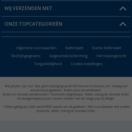
Berger voordeelkaart
Verzendinformatie
WIJ VERZENDEN MET
Verlanglijstje
Retourneren
ONZE TOPCATEGORIEËN
Catalogus
Camper en caravan accessoires
Dealer worden
Algemene voorwaarden
Batterijwet
Duitse Elektrowet
Keukenaccessoires
Bedrijfsgegevens
Gegevensbescherming
Herroepingsrecht
Toegankelijkheid
Cookie-instellingen
Campingmeubilair
Campingtoiletten
Alle prijzen zijn incl. btw, gratis bezorging vanaf €50 binnen Duitsland, excl. toeslag voor
Inbouwkachels
volumineuze goederen. Anders plus verzendkosten.
fouten en omissies voorbehouden. Illustraties vergelijkbaar. Alleen zolang de voorraad strekt.
De doorgestreepte prijzen komen overeen met de vorige prijs bij Berger.
Accu's
* Alleen geldig op luifels vanaf €800 waarde van de goederen. Niet cumuleerbaar met andere
promoties. Alleen zolang de voorraad strekt.