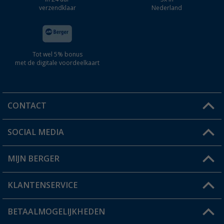
verzendklaar
Nederland
Tot wel 5% bonus
met de digitale voordeelkaart
CONTACT
SOCIAL MEDIA
Een vraag?
MIJN BERGER
Winkel vinden
KLANTENSERVICE
Mijn account
Status bestelling
BETAALMOGELIJKHEDEN
FAQ & Contact