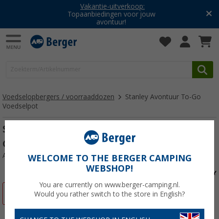
Vakantie-uitverkoop:
Topaanbiedingen voor jouw
avontuur!
Voedselopbergers / voorraaddozen
Stanley Avontuur To-Go
Voedselpot
Stanley Voedselcontainer Adventure To-
Go Voedselpot 350 ml Zwart
Artikelnr: 539903
WELCOME TO THE BERGER CAMPING
WEBSHOP!
You are currently on www.berger-camping.nl.
-5%
Would you rather switch to the store in English?