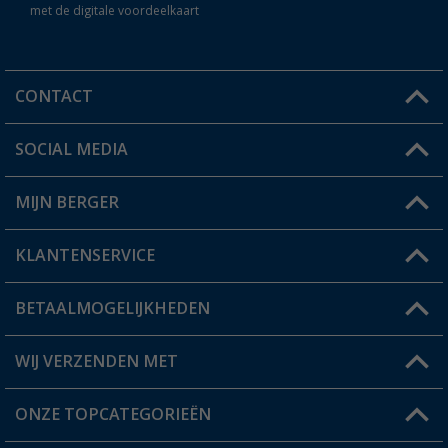
met de digitale voordeelkaart
CONTACT
SOCIAL MEDIA
Een vraag?
MIJN BERGER
Winkel vinden
KLANTENSERVICE
Mijn account
Status bestelling
BETAALMOGELIJKHEDEN
FAQ & Contact
Berger voordeelkaart
Verzendinformatie
WIJ VERZENDEN MET
Verlanglijstje
Retourneren
ONZE TOPCATEGORIEËN
Catalogus