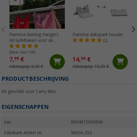
Fiamma Awning Hangers
Fiamma dakspant houder
Kit luifelhaken voor de
(2)
peesgeleider
(Meer dan 100)
7,
€
14,
€
99
99
Adviesprijs 9,30 €
Adviesprijs 15,35 €
PRODUCTBESCHRIJVING
Kit geschikt voor Carry Bike
EIGENSCHAPPEN
ean
8004815068998
Fabrikant Artikel Nr.
98656-292