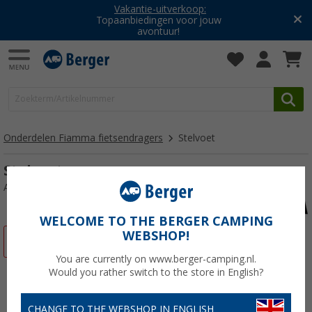
Vakantie-uitverkoop:
Topaanbiedingen voor jouw
avontuur!
Onderdelen Fiamma fietsendragers
Stelvoet
Stelvoet
Artikelnr: 130333
WELCOME TO THE BERGER CAMPING
WEBSHOP!
-3%
You are currently on www.berger-camping.nl.
Would you rather switch to the store in English?
CHANGE TO THE WEBSHOP IN ENGLISH