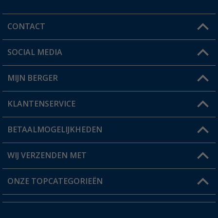
CONTACT
SOCIAL MEDIA
Een vraag?
MIJN BERGER
Winkel vinden
KLANTENSERVICE
Mijn account
Status bestelling
BETAALMOGELIJKHEDEN
FAQ & Contact
Berger voordeelkaart
Verzendinformatie
WIJ VERZENDEN MET
Verlanglijstje
Retourneren
ONZE TOPCATEGORIEËN
Catalogus
Camper en caravan accessoires
Dealer worden