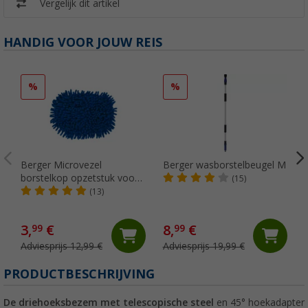
Vergelijk dit artikel
HANDIG VOOR JOUW REIS
%
%
Berger Microvezel
Berger wasborstelbeugel M
borstelkop opzetstuk voor
(15)
telescopische wasborstel
(13)
3,
€
8,
€
99
99
Adviesprijs 12,99 €
Adviesprijs 19,99 €
PRODUCTBESCHRIJVING
De driehoeksbezem met telescopische steel
en 45° hoekadapter