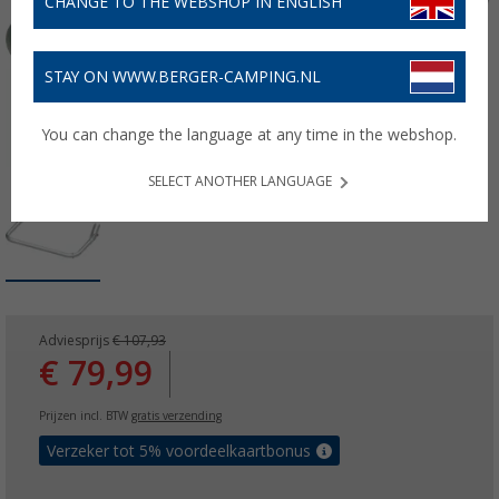
CHANGE TO THE WEBSHOP IN ENGLISH
STAY ON WWW.BERGER-CAMPING.NL
You can change the language at any time in the webshop.
SELECT ANOTHER LANGUAGE
Adviesprijs
€ 107,93
€ 79,99
Prijzen incl. BTW
gratis verzending
Verzeker tot 5% voordeelkaartbonus