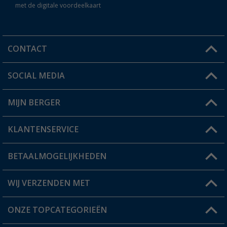
met de digitale voordeelkaart
CONTACT
SOCIAL MEDIA
Een vraag?
MIJN BERGER
Winkel vinden
KLANTENSERVICE
Mijn account
Status bestelling
BETAALMOGELIJKHEDEN
FAQ & Contact
Berger voordeelkaart
Verzendinformatie
WIJ VERZENDEN MET
Verlanglijstje
Retourneren
ONZE TOPCATEGORIEËN
Catalogus