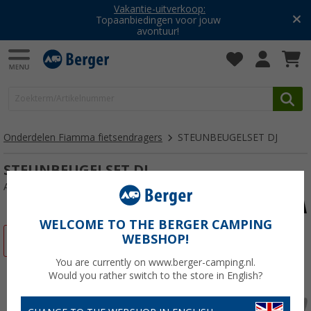
Vakantie-uitverkoop:
Topaanbiedingen voor jouw
avontuur!
Onderdelen Fiamma fietsendragers
STEUNBEUGELSET DJ
STEUNBEUGELSET DJ
Artikelnr: 230002SR
WELCOME TO THE BERGER CAMPING
WEBSHOP!
-25%
You are currently on www.berger-camping.nl.
Would you rather switch to the store in English?