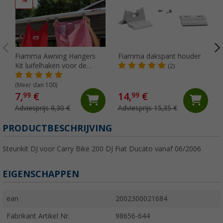
Fiamma Awning Hangers
Fiamma dakspant houder
Kit luifelhaken voor de
(2)
peesgeleider
(Meer dan 100)
7,
€
14,
€
99
99
Adviesprijs 9,30 €
Adviesprijs 15,35 €
PRODUCTBESCHRIJVING
Steunkit DJ voor Carry Bike 200 DJ Fiat Ducato vanaf 06/2006
EIGENSCHAPPEN
ean
2002300021684
Fabrikant Artikel Nr.
98656-644