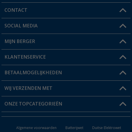
CONTACT
SOCIAL MEDIA
Een vraag?
MIJN BERGER
Winkel vinden
KLANTENSERVICE
Mijn account
Status bestelling
BETAALMOGELIJKHEDEN
FAQ & Contact
Berger voordeelkaart
Verzendinformatie
WIJ VERZENDEN MET
Verlanglijstje
Retourneren
ONZE TOPCATEGORIEËN
Catalogus
Camper en caravan accessoires
Dealer worden
Algemene voorwaarden
Batterijwet
Duitse Elektrowet