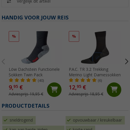
Vergelijk dit artikel
HANDIG VOOR JOUW REIS
%
%
Löw Dachstein Functionele
P.A.C. TR 3.2 Trekking
Sokken Twin Pack
Merino Light Damessokken
(40)
(6)
9,
€
12,
€
95
95
Adviesprijs 19,95 €
Adviesprijs 18,95 €
PRODUCTDETAILS
sneldrogend
opvouwbaar / kreukelbaar
kan aan beide zijden
korte rand