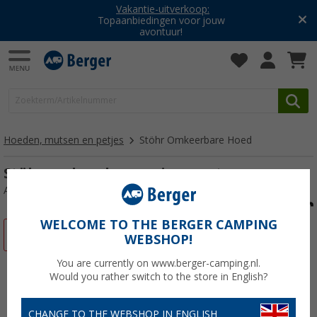
Vakantie-uitverkoop:
Topaanbiedingen voor jouw
avontuur!
Hoeden, mutsen en petjes
Stöhr Omkeerbare Hoed
Stöhr omkeerbare unisex muts
Artikelnr: 512614L-XL
WELCOME TO THE BERGER CAMPING
-33%
WEBSHOP!
You are currently on www.berger-camping.nl.
Would you rather switch to the store in English?
CHANGE TO THE WEBSHOP IN ENGLISH