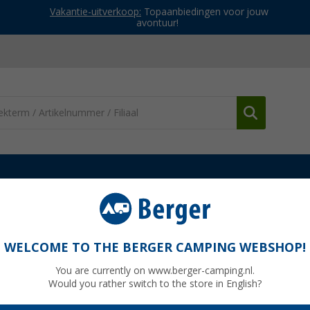
Vakantie-uitverkoop:
Topaanbiedingen voor jouw
avontuur!
n en petjes
Stöhr Reci Dames Cap
WELCOME TO THE BERGER CAMPING WEBSHOP!
You are currently on www.berger-camping.nl.
Would you rather switch to the store in English?
Adviespri