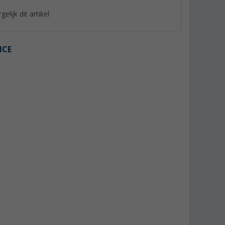
gelijk dit artikel
ICE
%
%
orte-sokken
Löw Socks sneakersokken 5
P.A.C. SP 1.0 Footie
per pak
Short Damessokke
(23)
4,
€
6,
€
95
95
Adviesprijs 14,95 €
Adviesprijs 7,95 €