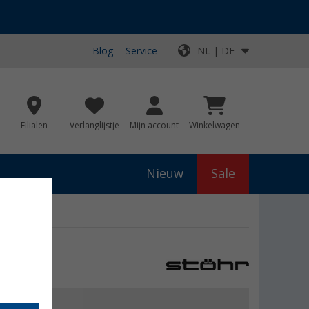
Blog
Service
NL | DE
Filialen
Verlanglijstje
Mijn account
Winkelwagen
Nieuw
Sale
js
€ 29,99