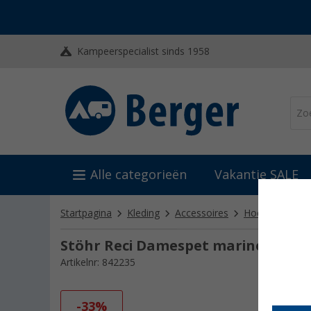
Kampeerspecialist sinds 1958
Alle categorieën
Vakantie SALE
Startpagina
Kleding
Accessoires
Hoeden, mutse
Stöhr Reci Damespet marine
Artikelnr: 842235
-33%