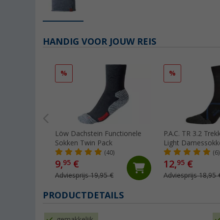
HANDIG VOOR JOUW REIS
%
%
Löw Dachstein Functionele
P.A.C. TR 3.2 Tre
Sokken Twin Pack
Light Damessokk
(40)
(6)
9,
€
12,
€
95
95
Adviesprijs 19,95 €
Adviesprijs 18,95 
PRODUCTDETAILS
gemakkelijk