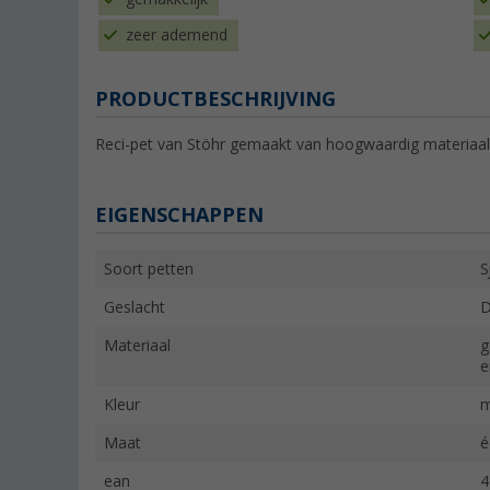
zeer ademend
PRODUCTBESCHRIJVING
Reci-pet van Stöhr gemaakt van hoogwaardig materiaal i
EIGENSCHAPPEN
Soort petten
S
Geslacht
Materiaal
g
e
Kleur
m
Maat
é
ean
4