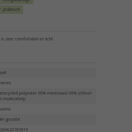
praktisch
s zeer comfortabel en licht.
jaal
Dames
erecycled polyester 50% merinowol 50% (chloor-
n muilezelvrij)
arine
én grootte
260620765819