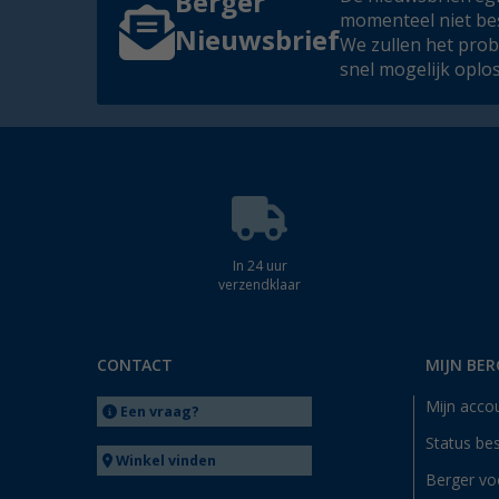
Berger
momenteel niet be
Nieuwsbrief
We zullen het pro
snel mogelijk oplo
In 24 uur
verzendklaar
CONTACT
MIJN BER
Mijn acco
Een vraag?
Status bes
Winkel vinden
Berger vo