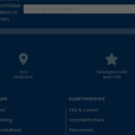
schikbaar.
bleem zo
ssen.
3x in
Campingspecialist
Nederland
sinds 1958
GER
KLANTENSERVICE
unt
FAQ & Contact
telling
Verzendinformatie
ordeelkaart
Retourneren