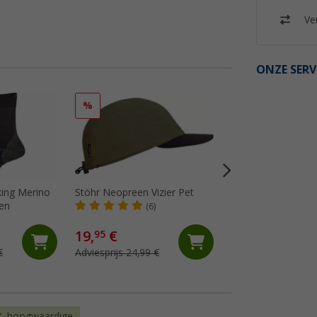
Ver
ONZE SERV
%
%
kking Merino
Stöhr Neopreen Vizier Pet
P.A.C. dubbelpak k
en
Matterhorn
(6)
(10)
19,
€
7,
€
95
95
€
Adviesprijs 24,99 €
Adviesprijs 19,95 €
hoogwaardige