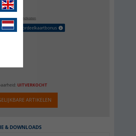
9,95
l. BTW
plus verzendkosten
r tot 5% voordeelkaartbonus
baarheid:
UITVERKOCHT
ELIJKBARE ARTIKELEN
IE & DOWNLOADS