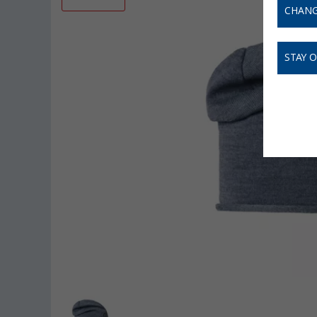
CHANG
STAY 