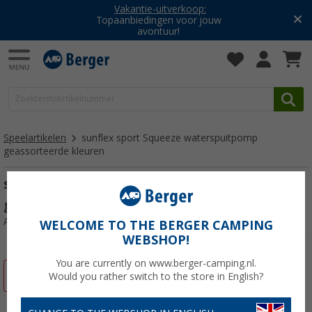
Vakantie-uitverkoop:
Topaanbiedingen voor jouw
avontuur!
Speelartikelen
sunflex sport Squeeze waterspuitpomp
geassorteerde kleuren
sunflex sport Squeeze waterspuitpomp
geassorteerde kleuren
Artikelnr: 448497
WELCOME TO THE BERGER CAMPING
WEBSHOP!
You are currently on www.berger-camping.nl.
-30%
Would you rather switch to the store in English?