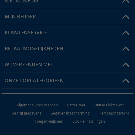
SOCIAL MEDIA
Een vraag?
MIJN BERGER
Winkel vinden
KLANTENSERVICE
Mijn account
Status bestelling
BETAALMOGELIJKHEDEN
FAQ & Contact
Berger voordeelkaart
Verzendinformatie
WIJ VERZENDEN MET
Verlanglijstje
Retourneren
ONZE TOPCATEGORIEËN
Catalogus
Camper en caravan accessoires
Dealer worden
Algemene voorwaarden
Batterijwet
Duitse Elektrowet
Keukenaccessoires
Bedrijfsgegevens
Gegevensbescherming
Herroepingsrecht
Toegankelijkheid
Cookie-instellingen
Campingmeubilair