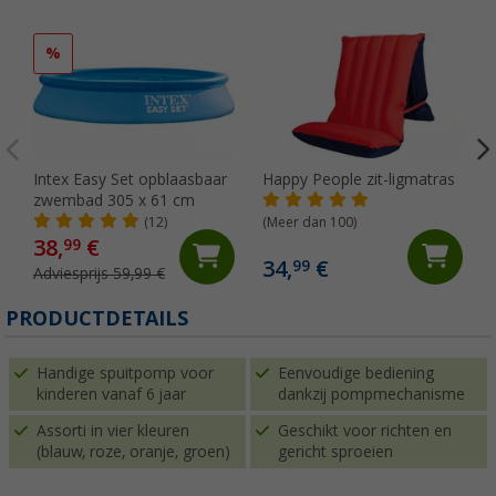
%
Intex Easy Set opblaasbaar
Happy People zit-ligmatras
zwembad 305 x 61 cm
(12)
(Meer dan 100)
38,
€
99
34,
€
99
Adviesprijs 59,99 €
PRODUCTDETAILS
Handige spuitpomp voor
Eenvoudige bediening
kinderen vanaf 6 jaar
dankzij pompmechanisme
Assorti in vier kleuren
Geschikt voor richten en
(blauw, roze, oranje, groen)
gericht sproeien