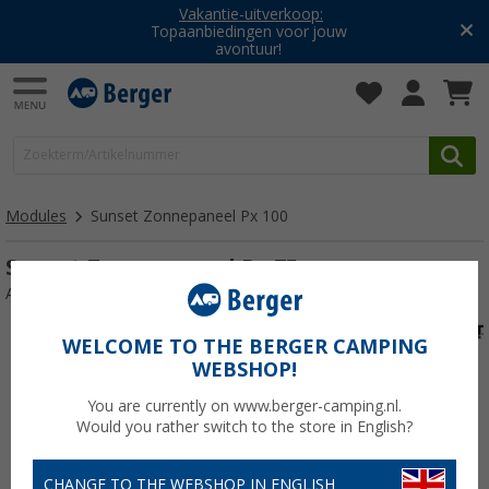
Vakantie-uitverkoop:
Topaanbiedingen voor jouw
avontuur!
Modules
Sunset Zonnepaneel Px 100
Sunset Zonnepaneel Px 75
Artikelnr: 359350
WELCOME TO THE BERGER CAMPING
WEBSHOP!
You are currently on www.berger-camping.nl.
Would you rather switch to the store in English?
CHANGE TO THE WEBSHOP IN ENGLISH