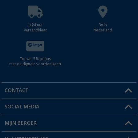
In 24 uur
3x in
verzendklaar
Nederland
Tot wel 5% bonus
met de digitale voordeelkaart
CONTACT
SOCIAL MEDIA
Een vraag?
MIJN BERGER
Winkel vinden