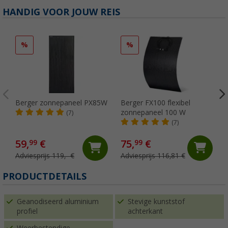
HANDIG VOOR JOUW REIS
%
%
Berger zonnepaneel PX85W
Berger FX100 flexibel
zonnepaneel 100 W
(7)
(7)
59,
€
75,
€
99
99
Adviesprijs 119,- €
Adviesprijs 116,81 €
PRODUCTDETAILS
Geanodiseerd aluminium
Stevige kunststof
profiel
achterkant
Weerbestendige