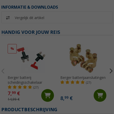
INFORMATIE & DOWNLOADS
Vergelijk dit artikel
HANDIG VOOR JOUW REIS
%
Berger batterij
Berger batterijaansluitingen
scheidingsschakelaar
(27)
(27)
7,
€
99
8,
€
99
14,99 €
PRODUCTBESCHRIJVING