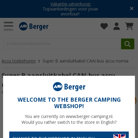
Vakantie-uitverkoop:
Topaanbiedingen voor jouw
avontuur!
Accu toebehoren
Super B aansluitkabel CAN-bus accu nomia
Super B aansluitkabel CAN-bus accu
nomia 0,6 meter
Artikelnr: 293330
WELCOME TO THE BERGER CAMPING
WEBSHOP!
You are currently on www.berger-camping.nl.
Would you rather switch to the store in English?