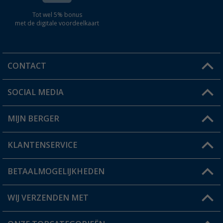
Tot wel 5% bonus
met de digitale voordeelkaart
CONTACT
SOCIAL MEDIA
Een vraag?
MIJN BERGER
Winkel vinden
KLANTENSERVICE
Mijn account
Status bestelling
BETAALMOGELIJKHEDEN
FAQ & Contact
Berger voordeelkaart
Verzendinformatie
WIJ VERZENDEN MET
Verlanglijstje
Retourneren