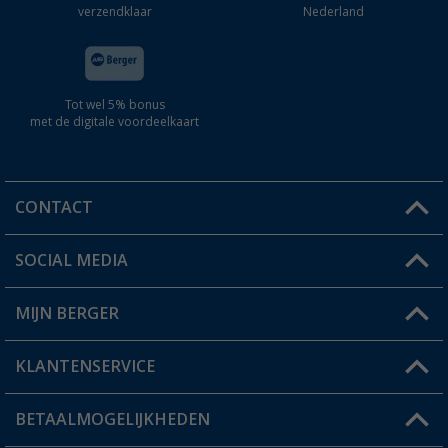
verzendklaar
Nederland
Tot wel 5% bonus
met de digitale voordeelkaart
CONTACT
SOCIAL MEDIA
Een vraag?
MIJN BERGER
Winkel vinden
KLANTENSERVICE
Mijn account
Status bestelling
BETAALMOGELIJKHEDEN
FAQ & Contact