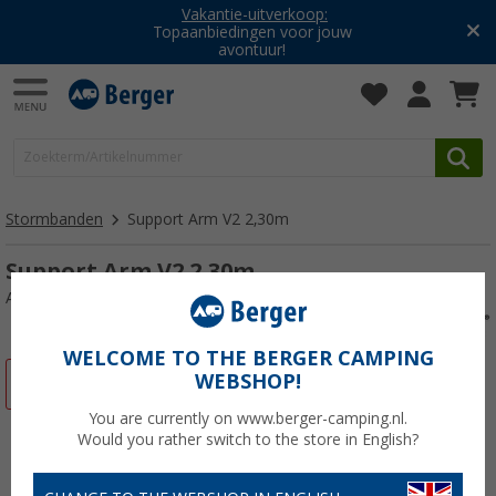
Vakantie-uitverkoop:
Topaanbiedingen voor jouw
avontuur!
Stormbanden
Support Arm V2 2,30m
Support Arm V2 2,30m
Artikelnr: 110163
WELCOME TO THE BERGER CAMPING
WEBSHOP!
-5%
You are currently on www.berger-camping.nl.
Would you rather switch to the store in English?