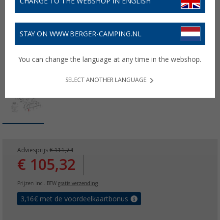
CHANGE TO THE WEBSHOP IN ENGLISH
STAY ON WWW.BERGER-CAMPING.NL
You can change the language at any time in the webshop.
SELECT ANOTHER LANGUAGE
Adviesprijs
€ 111,74
€ 105,32
Prijzen incl. BTW
gratis verzending
3,16
€ met de voordeelkaartbonus