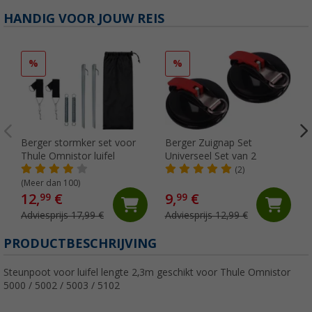
HANDIG VOOR JOUW REIS
%
%
Berger stormker set voor
Berger Zuignap Set
Thule Omnistor luifel
Universeel Set van 2
(2)
(Meer dan 100)
12,
€
9,
€
99
99
Adviesprijs 17,99 €
Adviesprijs 12,99 €
PRODUCTBESCHRIJVING
Steunpoot voor luifel lengte 2,3m geschikt voor Thule Omnistor
5000 / 5002 / 5003 / 5102