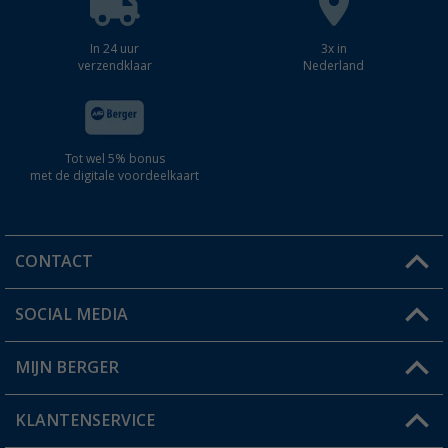
In 24 uur
3x in
verzendklaar
Nederland
Tot wel 5% bonus
met de digitale voordeelkaart
CONTACT
SOCIAL MEDIA
Een vraag?
MIJN BERGER
Winkel vinden
KLANTENSERVICE
Mijn account