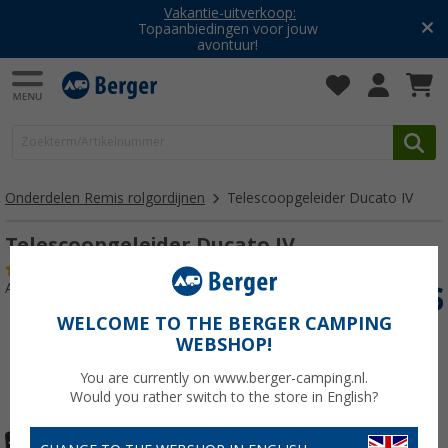
Vakantie-uitverkoop:
Topaanbiedingen voor jouw
avontuur!
Onderdelen Remis rolgordijnen
Telescoopgeleider Ducato IV
Telescoopgeleider Ducato IV
(1)
Artikelnr: 116723
WELCOME TO THE BERGER CAMPING
WEBSHOP!
You are currently on www.berger-camping.nl.
Would you rather switch to the store in English?