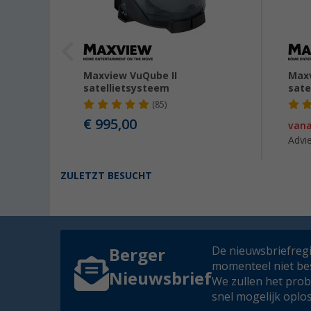
taal
Maxview VuQube II
Maxv
satellietsysteem
sate
(85)
€ 995,00
99,00
van
Advie
ZULETZT BESUCHT
De nieuwsbriefregis
Berger
momenteel niet be
Nieuwsbrief
We zullen het pro
snel mogelijk oplo