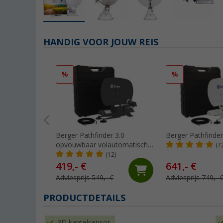
HANDIG VOOR JOUW REIS
%
%
Berger Pathfinder 3.0
Berger Pathfinder
opvouwbaar volautomatisch
(7
satellietsysteem grafiet
(12)
419,- €
641,- €
Adviesprijs 549,- €
Adviesprijs 749,- 
PRODUCTDETAILS
3D kantelsensor