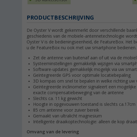
PRODUCTBESCHRIJVING
De Oyster V wordt gekenmerkt door verschillende baanb
geschiedenis van de mobiele-antennetechnologie wordt
Oyster V is de bedieningseenheid, de FeatureBox. Het b
u de FeatureBox nu ook met uw smartphone bedienen.
Zet de antenne van buitenaf aan of uit via de mobie
Systeeminstellingen gemakkelijk wijzigen via smart
Software-updates gemakkelijk mogelijk via uw smart
Geïntegreerde GPS voor optimale locatiebepaling
3D kompas om snel te bepalen in welke richting uw v
Geïntegreerde inclinometer signaleert een mogelijke 
exacte compensatiebeweging van de antenne
Slechts ca. 11 kg gewicht
Hoogte in opgevouwen toestand is slechts ca.17cm
85 cm antenne voor zuiver bereik
Gemaakt van ultralicht magnesium
Intelligente draaikoptechnologie: alleen de kop draai
Omvang van de levering