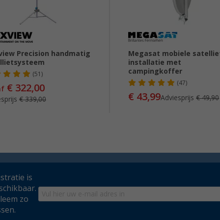
iew Precision handmatig
Megasat mobiele satellie
llietsysteem
installatie met
campingkoffer
(51)
(47)
€ 322,00
af
€ 43,99
Adviesprijs
€ 49,90
sprijs
€ 339,00
tratie is
schikbaar.
bleem zo
ssen.