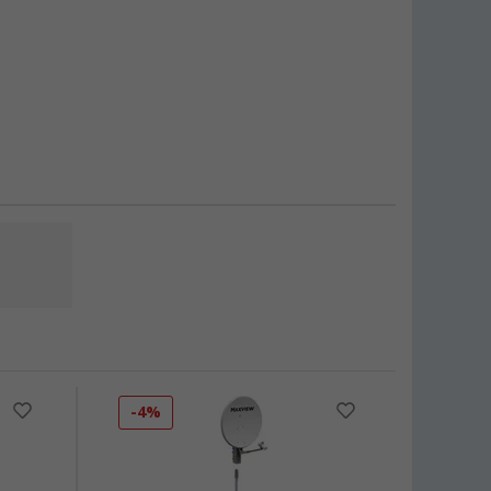
-4%
-13