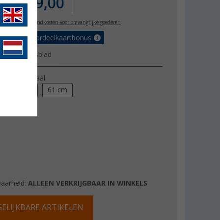
€ 3.249,00
l. BTW
plus verzendkosten voor omvangrijke goederen
€ met de voordeelkaartbonus
uctgegevensblad
hermdiagonaal
55 cm
61 cm
baarheid:
ALLEEN VERKRIJGBAAR IN WINKELS
ELIJKBARE ARTIKELEN