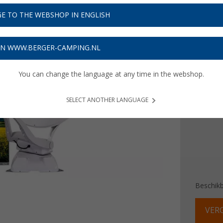
E TO THE WEBSHOP IN ENGLISH
Prijzen inc
162,45
ON WWW.BERGER-CAMPING.NL
Prod
You can change the language at any time in the webshop.
Beeldsc
47 cm
SELECT ANOTHER LANGUAGE
Beschik
VERG