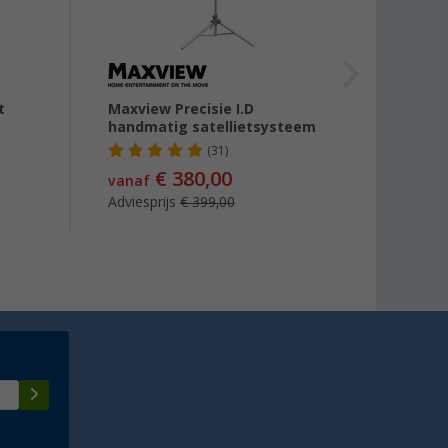
t
Maxview Precisie I.D
Megas
handmatig satellietsysteem
instal
campi
(31)
€ 380,00
vanaf
€ 85
Adviesprijs
€ 399,00