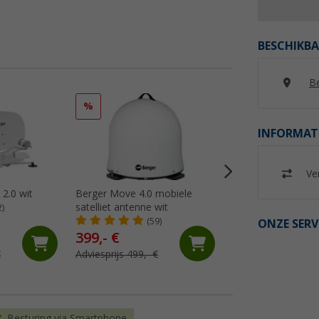
BESCHIKBA
Be
%
%
INFORMAT
Ver
 2.0 wit
Berger Move 4.0 mobiele
Berger mobiele sat
satelliet antenne wit
systeem complete
2)
(59)
(19)
ONZE SERV
399,- €
36,
€
99
€
Adviesprijs 499,- €
Adviesprijs 44,99 €
Besturing via Smartphone