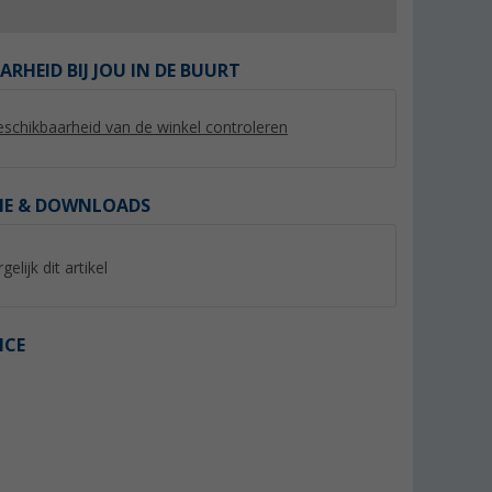
ARHEID BIJ JOU IN DE BUURT
schikbaarheid van de winkel controleren
%
IE & DOWNLOADS
gelijk dit artikel
elliet
Megasat coaxkabel flex
Berger aluminium st
 set
geschikt voor Sat / BK 1,5
cm voor satellietsp
meter
(92)
(Mee
ICE
21,
€
99
6,
€
99
Adviesprijs 34,99 €