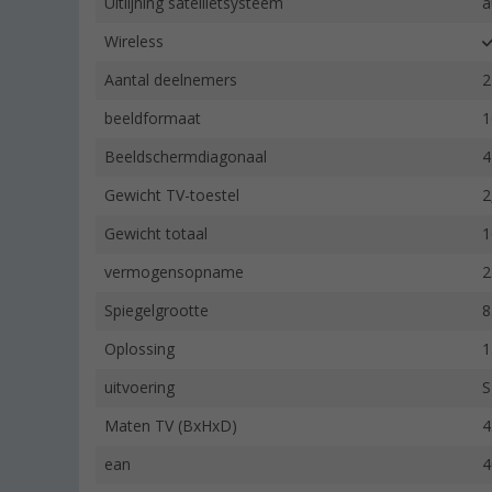
Uitlijning satellietsysteem
a
Wireless
Aantal deelnemers
2
beeldformaat
1
Beeldschermdiagonaal
4
Gewicht TV-toestel
2
Gewicht totaal
1
vermogensopname
2
Spiegelgrootte
8
Oplossing
1
uitvoering
S
Maten TV (BxHxD)
4
ean
4