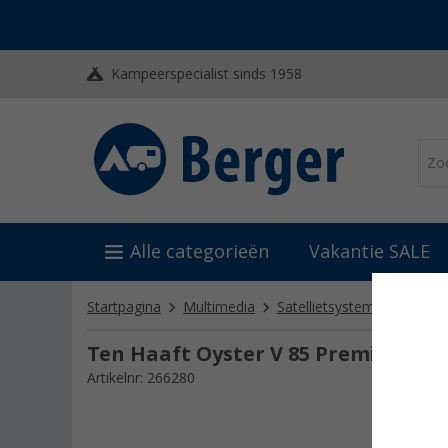
Kampeerspecialist sinds 1958
Alle categorieën
Vakantie SALE
Startpagina
Multimedia
Satellietsystemen
Campi
Ten Haaft Oyster V 85 Premium Twin
Artikelnr: 266280