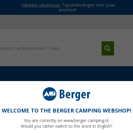
Vakantie-uitverkoop:
Topaanbiedingen voor jouw
avontuur!
ng satellietsystemen
Ten Haaft Oyster V 85 Premium Twin Skew sa
 Skew satellietsysteem incl. TV 19”
WELCOME TO THE BERGER CAMPING WEBSHOP!
You are currently on www.berger-camping.nl.
Would you rather switch to the store in English?