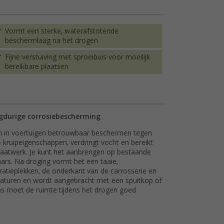
Vormt een sterke, waterafstotende
beschermlaag na het drogen
Fijne verstuiving met sproeibuis voor moeilijk
bereikbare plaatsen
ngdurige corrosiebescherming
en in voertuigen betrouwbaar beschermen tegen
 kruipeigenschappen, verdringt vocht en bereikt
 plaatwerk. Je kunt het aanbrengen op bestaande
ars. Na droging vormt het een taaie,
aratieplekken, de onderkant van de carrosserie en
eraturen en wordt aangebracht met een spuitkop of
gas moet de ruimte tijdens het drogen goed