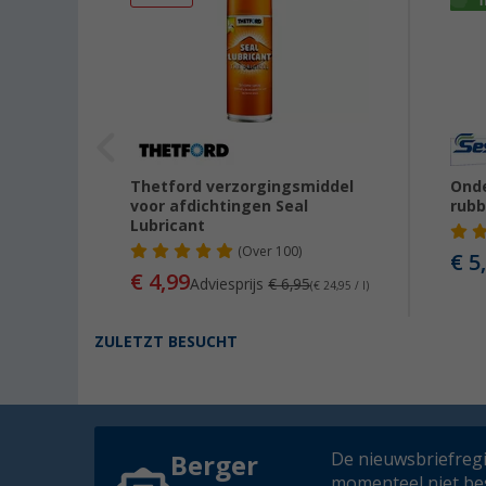
Thetford verzorgingsmiddel
Onde
voor afdichtingen Seal
rubb
Lubricant
(
Over
100)
€ 5
0
€ 4,99
Adviesprijs
€ 6,95
(€ 24,95 / l)
ZULETZT BESUCHT
De nieuwsbriefregis
Berger
momenteel niet be