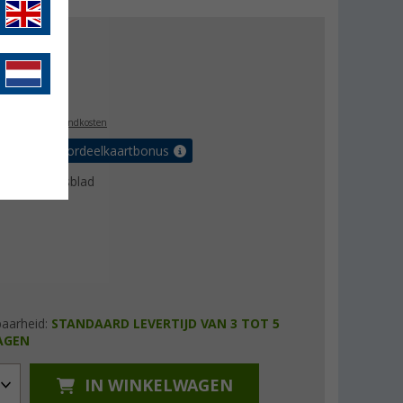
js
€ 20,65
9,99
l. BTW
plus verzendkosten
r tot 5% voordeelkaartbonus
uctgegevensblad
baarheid:
STANDAARD LEVERTIJD VAN 3 TOT 5
AGEN
IN WINKELWAGEN