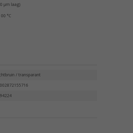
50 µm laag)
100 °C
ichtbruin / transparant
002872155716
94224