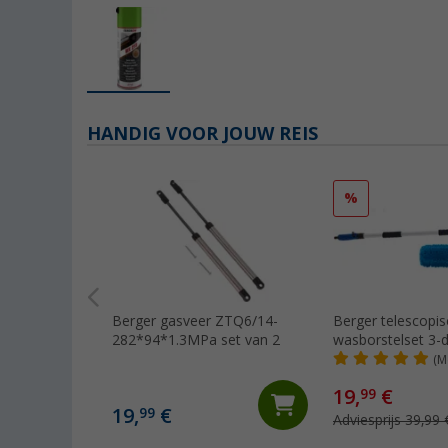
HANDIG VOOR JOUW REIS
%
Berger gasveer ZTQ6/14-
Berger telescopi
282*94*1.3MPa set van 2
wasborstelset 3-d
(M
19,
€
99
19,
€
99
Adviesprijs 39,99 