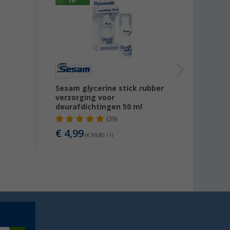
g
Sesam glycerine stick rubber
Ballis
verzorging voor
deurafdichtingen 50 ml
(39)
€ 7,
€ 4,99
(€ 99,80 / l)