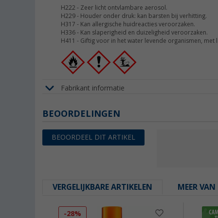
H222
-
Zeer licht ontvlambare aerosol.
H229
-
Houder onder druk: kan barsten bij verhitting.
H317
-
Kan allergische huidreacties veroorzaken.
H336
-
Kan slaperigheid en duizeligheid veroorzaken.
H411
-
Giftig voor in het water levende organismen, met 
Fabrikant informatie
BEOORDELINGEN
BEOORDEEL DIT ARTIKEL
VERGELIJKBARE ARTIKELEN
MEER VAN 
-28%