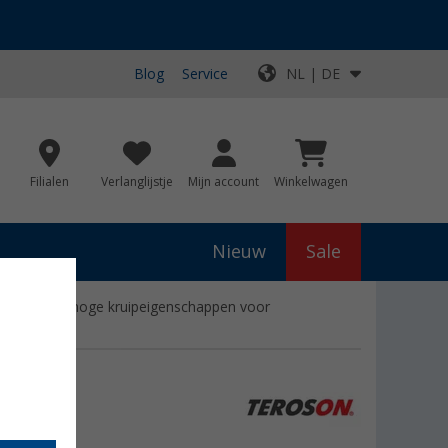
Blog
Service
NL | DE
Filialen
Verlanglijstje
Mijn account
Winkelwagen
Nieuw
Sale
e was met hoge kruipeigenschappen voor