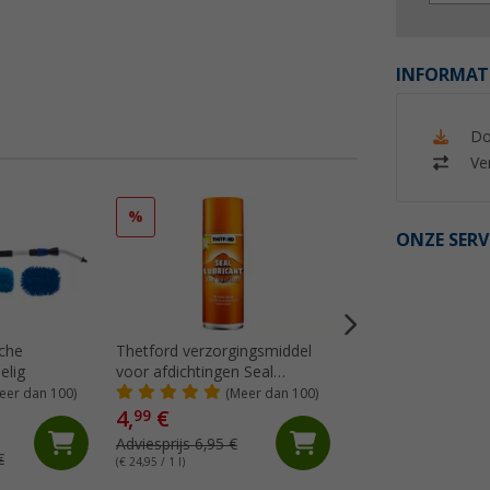
INFORMAT
Do
Ver
%
%
ONZE SERV
sche
Thetford verzorgingsmiddel
Berger kunststof-
elig
voor afdichtingen Seal
acrylglasreiniger
Lubricant
eer dan 100)
(Meer dan 100)
(Me
4,
€
8,
€
99
99
Adviesprijs 6,95 €
Adviesprijs 10,99 €
€
(€ 24,95 / 1 l)
(€ 17,98 / 1 l)