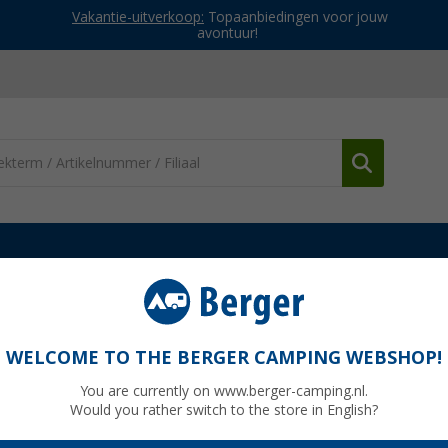
Vakantie-uitverkoop:
Topaanbiedingen voor jouw
avontuur!
g en onderhoud
Technologie en onderhoud
Teroson WX 215 holl
WELCOME TO THE BERGER CAMPING WEBSHOP!
e kruipeigenschappen voor
You are currently on www.berger-camping.nl.
Would you rather switch to the store in English?