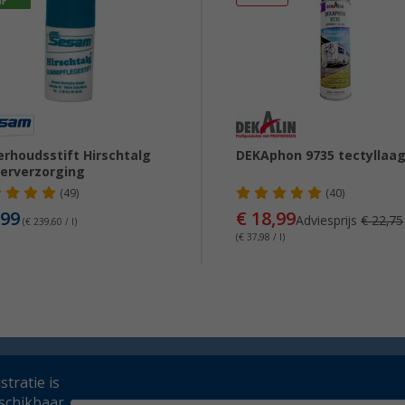
rhoudsstift Hirschtalg
DEKAphon 9735 tectyllaa
erverzorging
(49)
(40)
,99
€ 18,99
Adviesprijs
€ 22,75
(€ 239,60 / l)
(€ 37,98 / l)
tratie is
schikbaar.