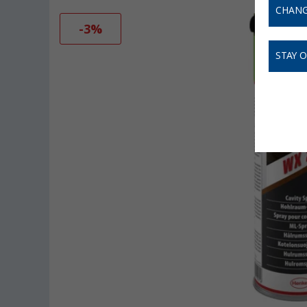
CHANG
-3%
STAY 