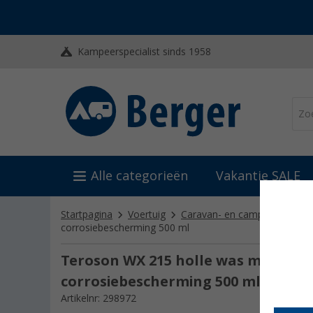
Kampeerspecialist sinds 1958
Alle categorieën
Vakantie SALE
Startpagina
Voertuig
Caravan- en camper reinigin
corrosiebescherming 500 ml
Teroson WX 215 holle was met hog
corrosiebescherming 500 ml
Artikelnr: 298972