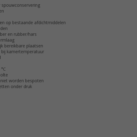
r spouwconservering
en
ngen op bestaande afdichtmiddelen
aden
ber en rubber/hars
ermlaag
ijk bereikbare plaatsen
g bij kamertemperatuur
l
 °C
olte
 niet worden bespoten
etten onder druk