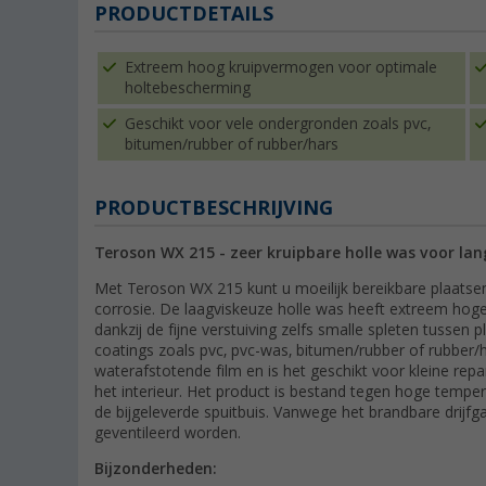
PRODUCTDETAILS
Extreem hoog kruipvermogen voor optimale
holtebescherming
Geschikt voor vele ondergronden zoals pvc,
bitumen/rubber of rubber/hars
PRODUCTBESCHRIJVING
Teroson WX 215 - zeer kruipbare holle was voor la
Met Teroson WX 215 kunt u moeilijk bereikbare plaats
corrosie. De laagviskeuze holle was heeft extreem hoge
dankzij de fijne verstuiving zelfs smalle spleten tussen
coatings zoals pvc, pvc-was, bitumen/rubber of rubber/h
waterafstotende film en is het geschikt voor kleine rep
het interieur. Het product is bestand tegen hoge temp
de bijgeleverde spuitbuis. Vanwege het brandbare drijf
geventileerd worden.
Bijzonderheden: