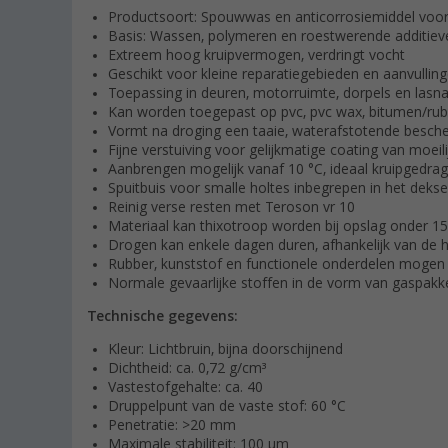
Productsoort: Spouwwas en anticorrosiemiddel voo
Basis: Wassen, polymeren en roestwerende additiev
Extreem hoog kruipvermogen, verdringt vocht
Geschikt voor kleine reparatiegebieden en aanvulli
Toepassing in deuren, motorruimte, dorpels en lasn
Kan worden toegepast op pvc, pvc wax, bitumen/rub
Vormt na droging een taaie, waterafstotende besch
Fijne verstuiving voor gelijkmatige coating van moeil
Aanbrengen mogelijk vanaf 10 °C, ideaal kruipgedra
Spuitbuis voor smalle holtes inbegrepen in het dekse
Reinig verse resten met Teroson vr 10
Materiaal kan thixotroop worden bij opslag onder 15
Drogen kan enkele dagen duren, afhankelijk van de h
Rubber, kunststof en functionele onderdelen mogen
Normale gevaarlijke stoffen in de vorm van gaspakk
Technische gegevens:
Kleur: Lichtbruin, bijna doorschijnend
Dichtheid: ca. 0,72 g/cm³
Vastestofgehalte: ca. 40
Druppelpunt van de vaste stof: 60 °C
Penetratie: >20 mm
Maximale stabiliteit: 100 µm