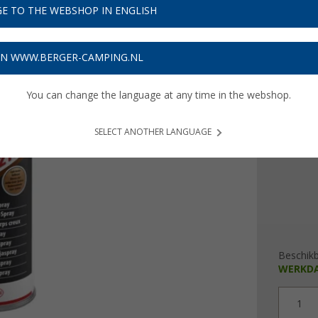
E TO THE WEBSHOP IN ENGLISH
Adviespri
€ 1
ON WWW.BERGER-CAMPING.NL
€ 39,98 / l
You can change the language at any time in the webshop.
Prijzen inc
Verzeke
SELECT ANOTHER LANGUAGE
Prod
Beschik
WERKD
1