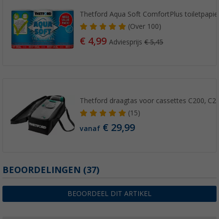
Thetford Aqua Soft ComfortPlus toiletpapier 
(
Over
100)
€ 4,99
Adviesprijs
€ 5,45
Thetford draagtas voor cassettes C200, C2
(15)
€ 29,99
vanaf
BEOORDELINGEN
(37)
BEOORDEEL DIT ARTIKEL