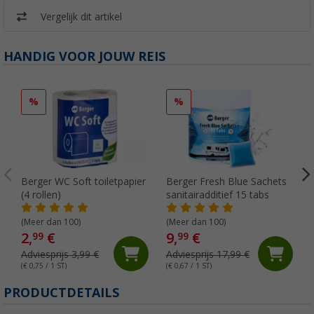
Vergelijk dit artikel
HANDIG VOOR JOUW REIS
%
%
Berger WC Soft toiletpapier
Berger Fresh Blue Sachets
(4 rollen)
sanitairadditief 15 tabs
(Meer dan 100)
(Meer dan 100)
2,
€
9,
€
99
99
Adviesprijs 3,99 €
Adviesprijs 17,99 €
(€ 0,75 / 1 ST)
(€ 0,67 / 1 ST)
(
PRODUCTDETAILS