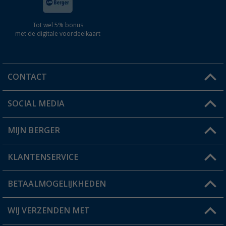
Tot wel 5% bonus
met de digitale voordeelkaart
CONTACT
SOCIAL MEDIA
Een vraag?
MIJN BERGER
Winkel vinden
KLANTENSERVICE
Mijn account
Status bestelling
BETAALMOGELIJKHEDEN
FAQ & Contact
Berger voordeelkaart
Verzendinformatie
WIJ VERZENDEN MET
Verlanglijstje