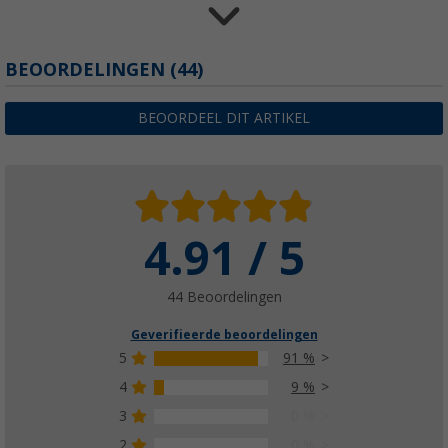
Thetford magneetventiel voor Thetford toil
BEOORDELINGEN
(44)
(16)
€ 51,99
BEOORDEEL DIT ARTIKEL
Adviesprijs
€ 70,79
4.91 / 5
44 Beoordelingen
Geverifieerde beoordelingen
5
91 %
4
9 %
3
0 %
2
0 %