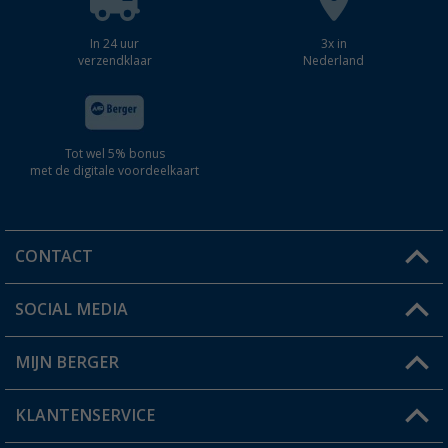
In 24 uur
3x in
verzendklaar
Nederland
Tot wel 5% bonus
met de digitale voordeelkaart
CONTACT
SOCIAL MEDIA
Een vraag?
MIJN BERGER
Winkel vinden
KLANTENSERVICE
Mijn account