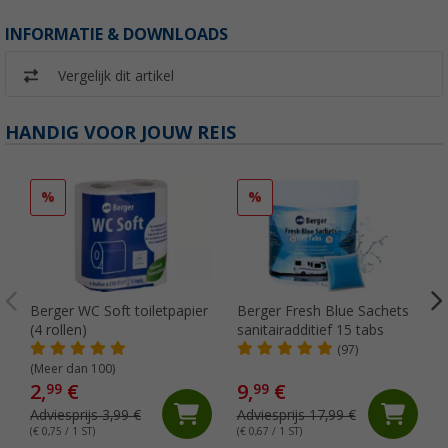
INFORMATIE & DOWNLOADS
Vergelijk dit artikel
HANDIG VOOR JOUW REIS
%
%
Berger WC Soft toiletpapier
Berger Fresh Blue Sachets
(4 rollen)
sanitairadditief 15 tabs
(97)
(Meer dan 100)
2,
€
9,
€
99
99
Adviesprijs 3,99 €
Adviesprijs 17,99 €
(€ 0,75 / 1 ST)
(€ 0,67 / 1 ST)
(