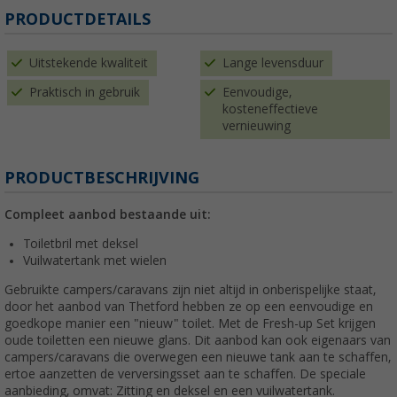
PRODUCTDETAILS
Uitstekende kwaliteit
Lange levensduur
Praktisch in gebruik
Eenvoudige,
kosteneffectieve
vernieuwing
PRODUCTBESCHRIJVING
Compleet aanbod bestaande uit:
Toiletbril met deksel
Vuilwatertank met wielen
Gebruikte campers/caravans zijn niet altijd in onberispelijke staat,
door het aanbod van Thetford hebben ze op een eenvoudige en
goedkope manier een "nieuw" toilet. Met de Fresh-up Set krijgen
oude toiletten een nieuwe glans. Dit aanbod kan ook eigenaars van
campers/caravans die overwegen een nieuwe tank aan te schaffen,
ertoe aanzetten de verversingsset aan te schaffen. De speciale
aanbieding, omvat: Zitting en deksel en een vuilwatertank.