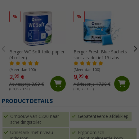
%
%
Berger WC Soft toiletpapier
Berger Fresh Blue Sachets
(4 rollen)
sanitairadditief 15 tabs
(Meer dan 100)
(Meer dan 100)
2,
€
9,
€
99
99
Adviesprijs 3,99 €
Adviesprijs 17,99 €
(€ 0,75 / 1 ST)
(€ 0,67 / 1 ST)
(
PRODUCTDETAILS
Ombouw van C220 naar
Gepatenteerde afdekklep
scheidingstoilet
Urinetank met niveau-
Ergonomisch
indicator
geoptimaliseerde kom