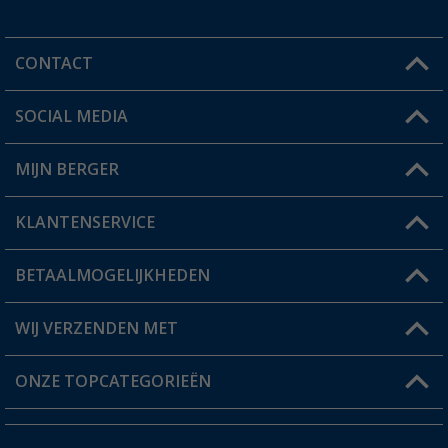
CONTACT
SOCIAL MEDIA
Een vraag?
MIJN BERGER
Winkel vinden
KLANTENSERVICE
Mijn account
Status bestelling
BETAALMOGELIJKHEDEN
FAQ & Contact
Berger voordeelkaart
Verzendinformatie
WIJ VERZENDEN MET
Verlanglijstje
Retourneren
ONZE TOPCATEGORIEËN
Catalogus
Camper en caravan accessoires