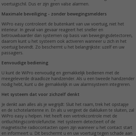
voertuigschil. Dus er zijn geen valse alarmen.
Maximale beveiliging - zonder bewegingsmelders
WiPro easy controleert de buitenkant van uw voertuig, niet het
interieur. In geval van gevaar reageert het sneller en
betrouwbaarder dan systemen op basis van bewegingsdetectoren,
daarom kunt u het systeem ook activeren wanneer u zich in het
voertuig bevindt. Zo beschermt u het belangrijkste: uzelf en uw
passagiers.
Eenvoudige bediening
U kunt de WiPro eenvoudig en gemakkelijk bedienen met de
meegeleverde draadloze handzender. Als u een tweede handzender
nodig hebt, kunt u die gemakkelijk in uw alarmsysteem integreren.
Het systeem dat voor zichzelf denkt
Je denkt aan alles als je wegrijdt: Sluit het raam, trek het opstapje
en de schotelantenne in. En als u vergeet de dakluiken te sluiten, zal
WiPro easy u helpen. Het heeft een vertrekcontrole met de
ontluchtingscontrolefunctie. Het systeem detecteert of de
magnetische radiocontacten open zijn wanneer u het contact start
en informeert u. Dit beschermt u en uw voertuig tegen schade aan