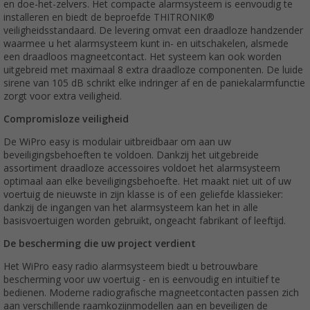
en doe-het-zelvers. Het compacte alarmsysteem is eenvoudig te
installeren en biedt de beproefde THITRONIK®
veiligheidsstandaard. De levering omvat een draadloze handzender
waarmee u het alarmsysteem kunt in- en uitschakelen, alsmede
een draadloos magneetcontact. Het systeem kan ook worden
uitgebreid met maximaal 8 extra draadloze componenten. De luide
sirene van 105 dB schrikt elke indringer af en de paniekalarmfunctie
zorgt voor extra veiligheid.
Compromisloze veiligheid
De WiPro easy is modulair uitbreidbaar om aan uw
beveiligingsbehoeften te voldoen. Dankzij het uitgebreide
assortiment draadloze accessoires voldoet het alarmsysteem
optimaal aan elke beveiligingsbehoefte. Het maakt niet uit of uw
voertuig de nieuwste in zijn klasse is of een geliefde klassieker:
dankzij de ingangen van het alarmsysteem kan het in alle
basisvoertuigen worden gebruikt, ongeacht fabrikant of leeftijd.
De bescherming die uw project verdient
Het WiPro easy radio alarmsysteem biedt u betrouwbare
bescherming voor uw voertuig - en is eenvoudig en intuïtief te
bedienen. Moderne radiografische magneetcontacten passen zich
aan verschillende raamkozijnmodellen aan en beveiligen de