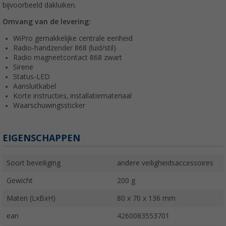
bijvoorbeeld dakluiken.
Omvang van de levering:
WiPro gemakkelijke centrale eenheid
Radio-handzender 868 (luid/stil)
Radio magneetcontact 868 zwart
Sirene
Status-LED
Aansluitkabel
Korte instructies, installatiemateriaal
Waarschuwingssticker
EIGENSCHAPPEN
Soort beveiliging
andere veiligheidsaccessoires
Gewicht
200 g
Maten (LxBxH)
80 x 70 x 136 mm
ean
4260083553701