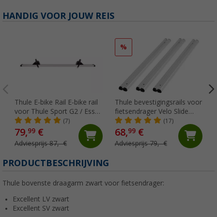
HANDIG VOOR JOUW REIS
%
Thule E-bike Rail E-bike rail
Thule bevestigingsrails voor
voor Thule Sport G2 / Esse
fietsendrager Velo Slide
4 CD fietsendrager
70cm
(7)
(17)
79,
€
68,
€
99
99
Adviesprijs 87,- €
Adviesprijs 79,- €
PRODUCTBESCHRIJVING
Thule bovenste draagarm zwart voor fietsendrager:
Excellent LV zwart
Excellent SV zwart