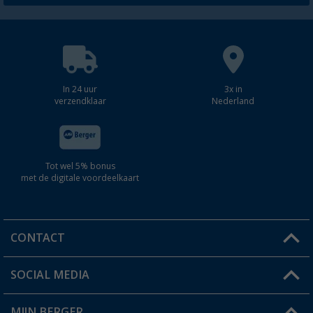
In 24 uur
3x in
verzendklaar
Nederland
Tot wel 5% bonus
met de digitale voordeelkaart
CONTACT
SOCIAL MEDIA
Een vraag?
MIJN BERGER