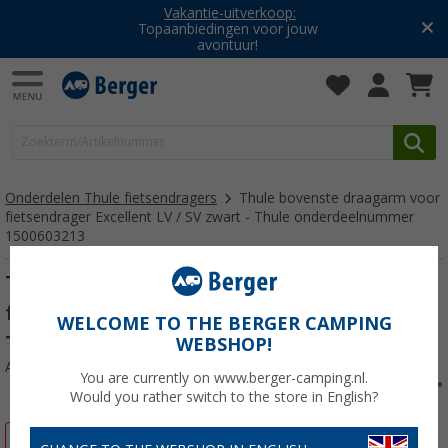
Vakantie-uitverkoop:
Topaanbiedingen voor jouw
avontuur!
Onderdelen Thule fietsendragers
Thule bovenste draagarm voor
fietsendrager Excellent LV / SV zwart - Thule onderdeelnummer
1500603213
Thule bovenste draagarm voor
fietsendrager Excellent LV / SV zwart -
WELCOME TO THE BERGER CAMPING
Thule onderdeelnummer 1500603213
WEBSHOP!
Artikelnr: 759777
You are currently on www.berger-camping.nl.
Would you rather switch to the store in English?
-5%