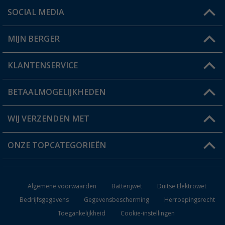
SOCIAL MEDIA
Een vraag?
MIJN BERGER
Winkel vinden
KLANTENSERVICE
Mijn account
Status bestelling
BETAALMOGELIJKHEDEN
FAQ & Contact
Berger voordeelkaart
Verzendinformatie
WIJ VERZENDEN MET
Verlanglijstje
Retourneren
ONZE TOPCATEGORIEËN
Catalogus
Camper en caravan accessoires
Dealer worden
Algemene voorwaarden
Batterijwet
Duitse Elektrowet
Keukenaccessoires
Bedrijfsgegevens
Gegevensbescherming
Herroepingsrecht
Toegankelijkheid
Cookie-instellingen
Campingmeubilair