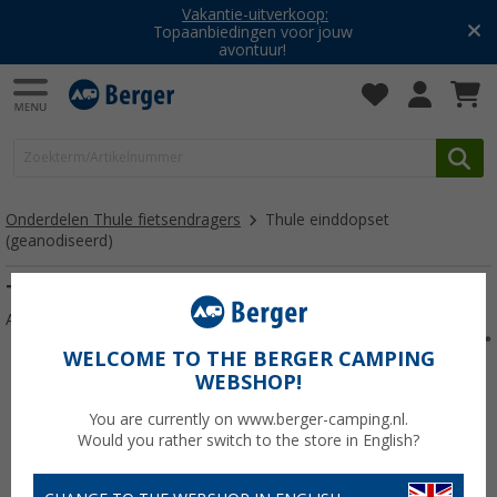
Vakantie-uitverkoop:
Topaanbiedingen voor jouw
avontuur!
Onderdelen Thule fietsendragers
Thule einddopset
(geanodiseerd)
Thule einddopset (geanodiseerd)
Artikelnr: G2PLATFORMHOLDER3034124673
WELCOME TO THE BERGER CAMPING
WEBSHOP!
You are currently on www.berger-camping.nl.
Would you rather switch to the store in English?