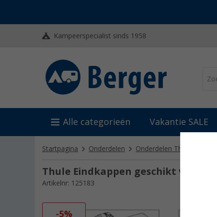
Kampeerspecialist sinds 1958
Alle categorieën
Vakantie SALE
Startpagina
Onderdelen
Onderdelen Thule
Thul
Thule Eindkappen geschikt voor O
Artikelnr: 125183
-5%