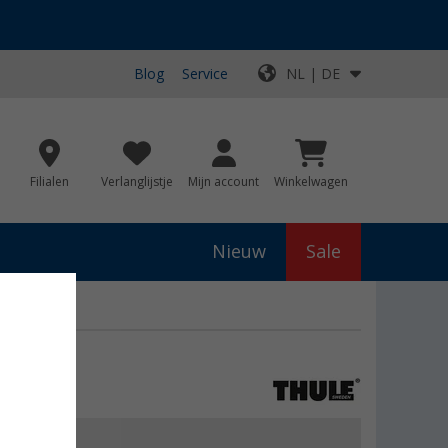
Blog
Service
NL | DE
Filialen
Verlanglijstje
Mijn account
Winkelwagen
Nieuw
Sale
js
€ 29,63