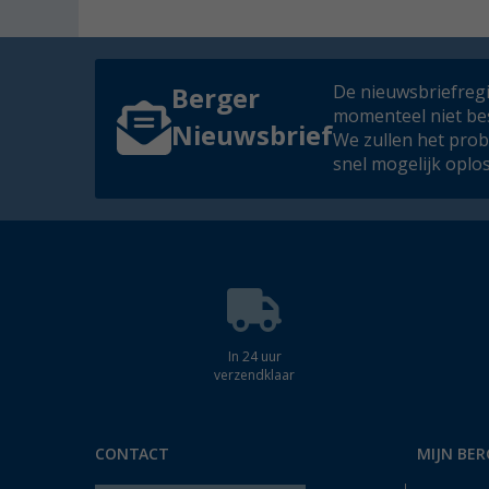
De nieuwsbriefregis
Berger
momenteel niet be
Nieuwsbrief
We zullen het pro
snel mogelijk oplo
In 24 uur
verzendklaar
CONTACT
MIJN BER