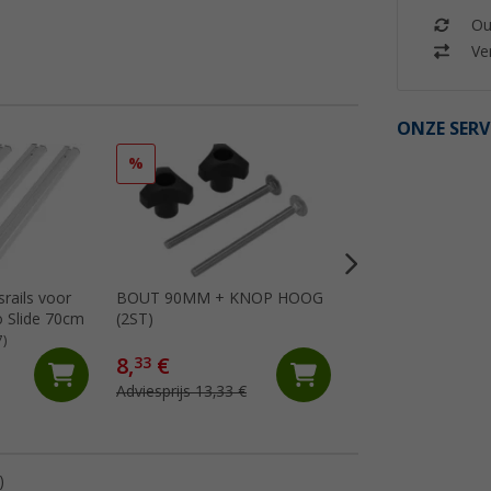
Ou
Ver
ONZE SERV
%
srails voor
BOUT 90MM + KNOP HOOG
U-beugel M6 1 stu
o Slide 70cm
(2ST)
(3)
7)
8,
€
33
11,
€
99
Adviesprijs 13,33 €
)