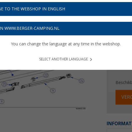
€ 2
E TO THE WEBSHOP IN ENGLISH
Prijzen inc
Verzeke
ON WWW.BERGER-CAMPING.NL
You can change the language at any time in the webshop.
SELECT ANOTHER LANGUAGE
Beschik
VERG
INFORMAT