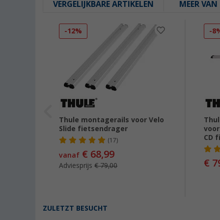
VERGELIJKBARE ARTIKELEN
MEER VAN 
-12%
-8
t
Thule montagerails voor Velo
Thul
ndrager
Slide fietsendrager
voor
CD f
(17)
€ 68,99
,00
vanaf
€ 7
Adviesprijs
€ 79,00
ZULETZT BESUCHT