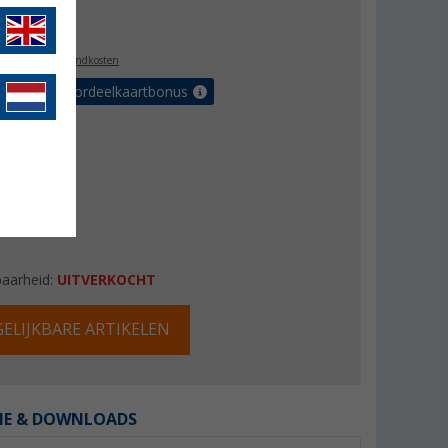
7,97
l. BTW
plus verzendkosten
r tot 5% voordeelkaartbonus
baarheid:
UITVERKOCHT
ELIJKBARE ARTIKELEN
IE & DOWNLOADS