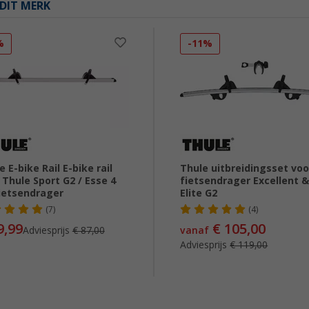
DIT MERK
%
-11%
e E-bike Rail E-bike rail
Thule uitbreidingsset voo
 Thule Sport G2 / Esse 4
fietsendrager Excellent 
ietsendrager
Elite G2
(7)
(4)
9,99
€ 105,00
Adviesprijs
€ 87,00
vanaf
Adviesprijs
€ 119,00