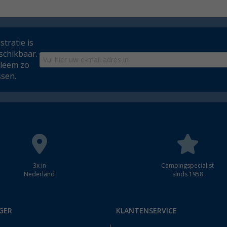
tratie is
schikbaar.
bleem zo
ssen.
3x in
Campingspecialist
Nederland
sinds 1958
GER
KLANTENSERVICE