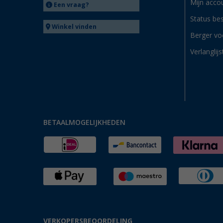
Mijn acco
Een vraag?
Status bes
Winkel vinden
Berger vo
Verlanglijs
BETAALMOGELIJKHEDEN
VERKOPERSBEOORDELING