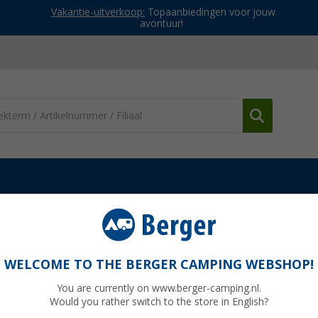
Vakantie-uitverkoop:
Topaanbiedingen voor jouw
avontuur!
e Eindkappen geschikt voor Omnistor 6300 (LH+RH)
mnistor 6300 (LH+RH)
WELCOME TO THE BERGER CAMPING WEBSHOP!
You are currently on www.berger-camping.nl.
Would you rather switch to the store in English?
Adviespri