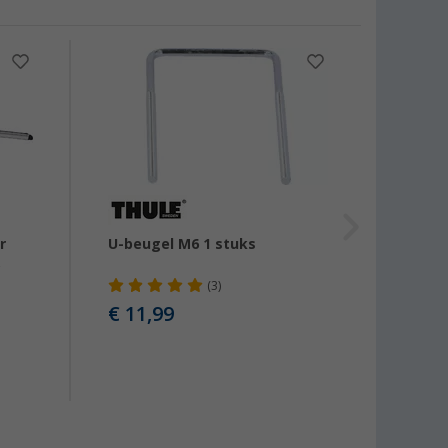
-7%
r
U-beugel M6 1 stuks
Thule
&
voor 
fietsd
(3)
gesch
€ 11,99
€ 1.
Advies