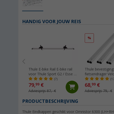
HANDIG VOOR JOUW REIS
%
Thule E-bike Rail E-bike rail
Thule bevestiging
voor Thule Sport G2 / Esse 4
fietsendrager Vel
CD fietsendrager
(7)
(1
79,
€
68,
€
99
99
Adviesprijs 87,- €
Adviesprijs 79,- €
PRODUCTBESCHRIJVING
Thule Eindkappen geschikt voor Omnistor 6300 (LH+RH