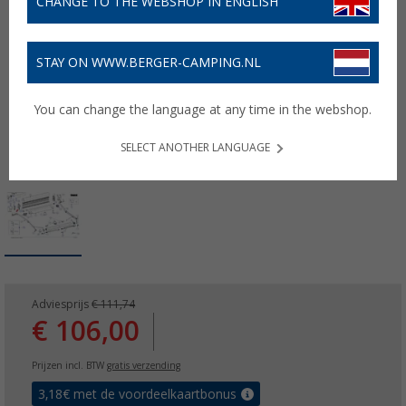
CHANGE TO THE WEBSHOP IN ENGLISH
STAY ON WWW.BERGER-CAMPING.NL
You can change the language at any time in the webshop.
SELECT ANOTHER LANGUAGE
Adviesprijs
€ 111,74
€ 106,00
Prijzen incl. BTW
gratis verzending
3,18
€ met de voordeelkaartbonus