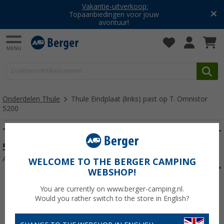
Vakantie-uitverkoop:
Topaanbiedingen voor jouw
avontuur!
Onderdelen Thule
Thule Eindplaat (links) past op T. Omnistor
5200
Thule Eindplaat (links) past op T. Omnistor
5200
Artikelnr: 126153
WELCOME TO THE BERGER CAMPING
WEBSHOP!
You are currently on www.berger-camping.nl.
Would you rather switch to the store in English?