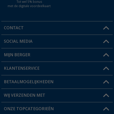
Tot wel 5% bonus
met de digitale voordeelkaart
CONTACT
SOCIAL MEDIA
Een vraag?
MIJN BERGER
Winkel vinden
KLANTENSERVICE
Mijn account
Status bestelling
BETAALMOGELIJKHEDEN
FAQ & Contact
Berger voordeelkaart
Verzendinformatie
WIJ VERZENDEN MET
Verlanglijstje
Retourneren
ONZE TOPCATEGORIEËN