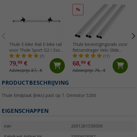
%
Thule E-bike Rail E-bike rail
Thule bevestigingsrails voor
voor Thule Sport G2 / Esse
fietsendrager Velo Slide
4 CD fietsendrager
70cm
(7)
(17)
79,
€
68,
€
99
99
Adviesprijs 87,- €
Adviesprijs 79,- €
PRODUCTBESCHRIJVING
Thule Eindplaat (links) past op T. Omnistor 5200
EIGENSCHAPPEN
ean
2001261530006
Fabrikant Artikel Nr.
1500603097