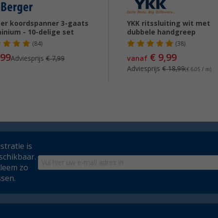
er koordspanner 3-gaats
YKK ritssluiting wit met
inium - 10-delige set
dubbele handgreep
(84)
(38)
,99
€ 9,99
Adviesprijs
€ 7,99
vanaf
Adviesprijs
€ 18,99
(€ 6,05 / m)
tratie is
schikbaar.
bleem zo
ssen.