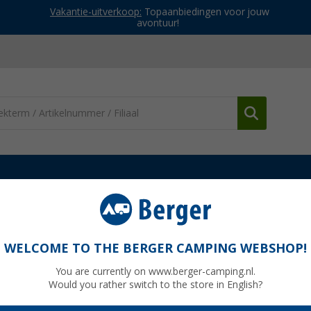
Vakantie-uitverkoop:
Topaanbiedingen voor jouw
avontuur!
oebehoren
Thule gordijnhouder 12 stuks geschikt voor Residence /
WELCOME TO THE BERGER CAMPING WEBSHOP!
ikt voor Residence / Panorama / Veduta /
You are currently on www.berger-camping.nl.
eelnummer 1500601161
Would you rather switch to the store in English?