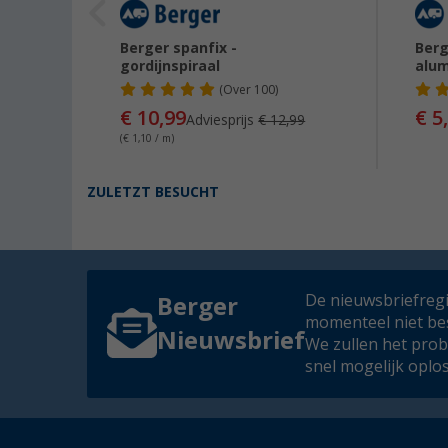
Berger spanfix -
Berg
gordijnspiraal
alum
(
Over
100)
€ 10,99
€ 5
Adviesprijs
€ 12,99
(€ 1,10 / m)
ZULETZT BESUCHT
De nieuwsbriefregis
Berger
momenteel niet be
Nieuwsbrief
We zullen het pro
snel mogelijk oplo