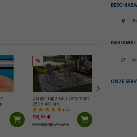
BESCHIKBA
Be
INFORMAT
Ver
%
%
ONZE SERV
rn
Berger Tapijt Grijs Ornament
Berger Tapijt Gre
250 x 400 cm
250x400 cm
4)
(34)
(24)
59,
€
64,
€
99
99
Adviesprijs 74,99 €
Adviesprijs 74,99 €