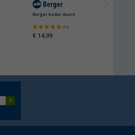
Berger keder doorn
Berge
voor b
(34)
€ 14,99
€ 99