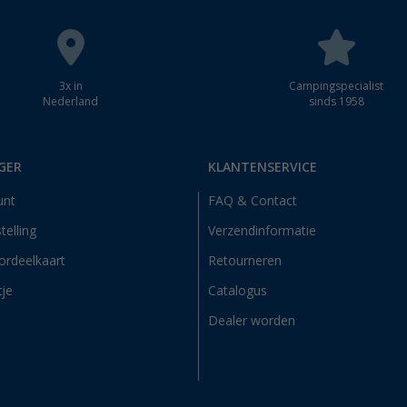
3x in
Campingspecialist
Nederland
sinds 1958
GER
KLANTENSERVICE
unt
FAQ & Contact
telling
Verzendinformatie
ordeelkaart
Retourneren
tje
Catalogus
Dealer worden