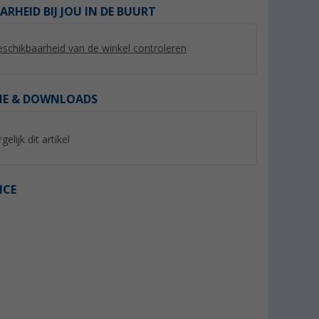
ARHEID BIJ JOU IN DE BUURT
schikbaarheid van de winkel controleren
IE & DOWNLOADS
gelijk dit artikel
%
ICE
yNature
Berger luifelbies wit Ø 7 mm
Berger vierkante bu
voortent tapijt 300
(Meer dan 100)
(Mee
6,
€
99
59,
€
99
Adviesprijs 8,99 €
Adviesprijs 64,99 €
(€ 6,99 / 1 m)