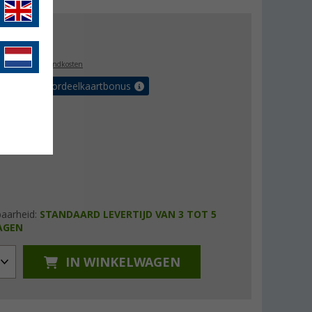
3,99
l. BTW
plus verzendkosten
r tot 5% voordeelkaartbonus
baarheid:
STANDAARD LEVERTIJD VAN 3 TOT 5
AGEN
IN WINKELWAGEN