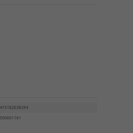
415182038294
500601161