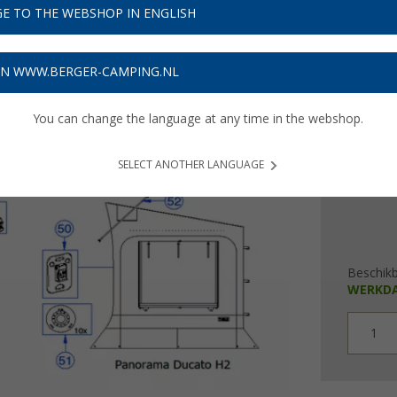
E TO THE WEBSHOP IN ENGLISH
€ 1
ON WWW.BERGER-CAMPING.NL
Prijzen inc
Verzeke
You can change the language at any time in the webshop.
SELECT ANOTHER LANGUAGE
Beschik
WERKD
1