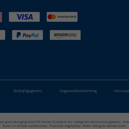
Bedrijfsgegevens
Gegevensbescherming
Herroepi
. btw, gratis bezorging vanaf €50 binnen Duitsland, excl. toeslag voor volumineuze goederen. And
fouten en omissies voorbehouden. Illustraties vergelijkbaar. Alleen zolang de voorraad strekt.