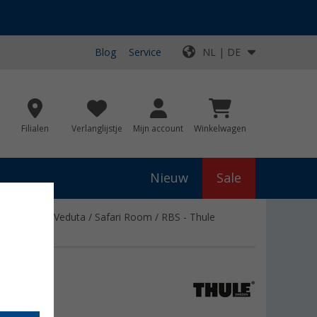
Blog
Service
NL | DE
Filialen
Verlanglijstje
Mijn account
Winkelwagen
Nieuw
Sale
 Panorama / Veduta / Safari Room / RBS - Thule