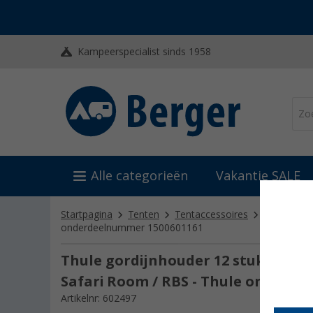
Kampeerspecialist sinds 1958
Alle categorieën
Vakantie SALE
Startpagina
Tenten
Tentaccessoires
Overige t
onderdeelnummer 1500601161
Thule gordijnhouder 12 stuks gesch
Safari Room / RBS - Thule onderd
Artikelnr: 602497