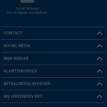
Tot wel 5% bonus
met de digitale voordeelkaart
CONTACT
SOCIAL MEDIA
Een vraag?
MIJN BERGER
Winkel vinden
KLANTENSERVICE
Mijn account
Status bestelling
BETAALMOGELIJKHEDEN
FAQ & Contact
Berger voordeelkaart
Verzendinformatie
WIJ VERZENDEN MET
Verlanglijstje
Retourneren