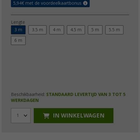
5,94
€ met de voordeelkaartbonus
Lengte
3 m
3.5 m
4 m
4.5 m
5 m
5.5 m
6 m
Beschikbaarheid:
STANDAARD LEVERTIJD VAN 3 TOT 5
WERKDAGEN
IN WINKELWAGEN
1