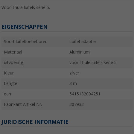
Voor Thule luifels serie 5.
EIGENSCHAPPEN
Soort luifeltoebehoren
Luifel-adapter
Materiaal
Aluminium
uitvoering
voor Thule luifels serie 5
Kleur
zilver
Lengte
3 m
ean
5415182004251
Fabrikant Artikel Nr.
307933
JURIDISCHE INFORMATIE