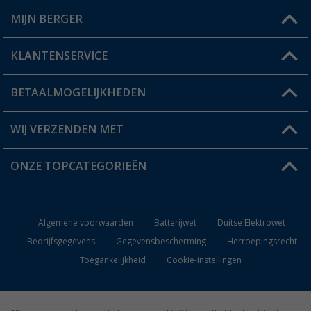
MIJN BERGER
Winkel vinden
KLANTENSERVICE
Mijn account
Status bestelling
BETAALMOGELIJKHEDEN
FAQ & Contact
Berger voordeelkaart
Verzendinformatie
WIJ VERZENDEN MET
Verlanglijstje
Retourneren
ONZE TOPCATEGORIEËN
Catalogus
Camper en caravan accessoires
Dealer worden
Algemene voorwaarden
Batterijwet
Duitse Elektrowet
Keukenaccessoires
Bedrijfsgegevens
Gegevensbescherming
Herroepingsrecht
Toegankelijkheid
Cookie-instellingen
Campingmeubilair
Campingtoiletten