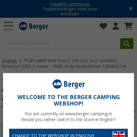
Vakantie-uitverkoop:
Topaanbiedingen voor jouw
avontuur!
Overige
Thule kabel voor motor 230 Volt voor voortent
Omnistor 9200 5 meter - Thule onderdeelnummer 1500602749
Thule kabel voor motor 230 Volt voor
voortent Omnistor 9200 5 meter - Thule
WELCOME TO THE BERGER CAMPING
onderdeelnummer 1500602749
WEBSHOP!
Artikelnr: 356042
You are currently on www.berger-camping.nl.
Would you rather switch to the store in English?
-2%
CHANGE TO THE WEBSHOP IN ENGLISH