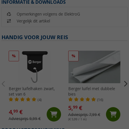
INFORMATIE & DOWNLOADS
Opmerkingen volgens de ElektroG
Vergelijk dit artikel
HANDIG VOOR JOUW REIS
%
%
Berger luifelhaken zwart,
Berger luifel met dubbele
set van 6
bies
(4)
(16)
5,
€
99
4,
€
99
Adviesprijs 7,99 €
Adviesprijs 9,99 €
(€ 5,99 / 1 m)