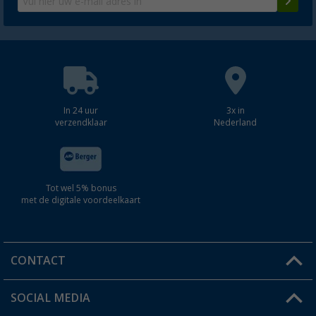
In 24 uur
3x in
verzendklaar
Nederland
Tot wel 5% bonus
met de digitale voordeelkaart
CONTACT
SOCIAL MEDIA
Een vraag?