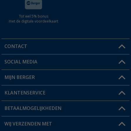
Tot wel 5% bonus
met de digitale voordeelkaart
CONTACT
SOCIAL MEDIA
Een vraag?
MIJN BERGER
Winkel vinden
KLANTENSERVICE
Mijn account
Status bestelling
BETAALMOGELIJKHEDEN
FAQ & Contact
Berger voordeelkaart
Verzendinformatie
WIJ VERZENDEN MET