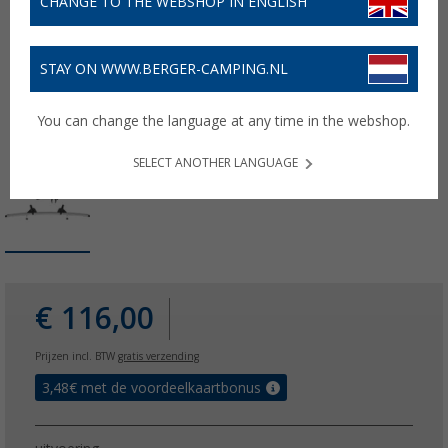
CHANGE TO THE WEBSHOP IN ENGLISH
STAY ON WWW.BERGER-CAMPING.NL
You can change the language at any time in the webshop.
SELECT ANOTHER LANGUAGE
€ 116,00
Prijzen incl. BTW
gratis verzending
3,48
€ met de voordeelkaartbonus