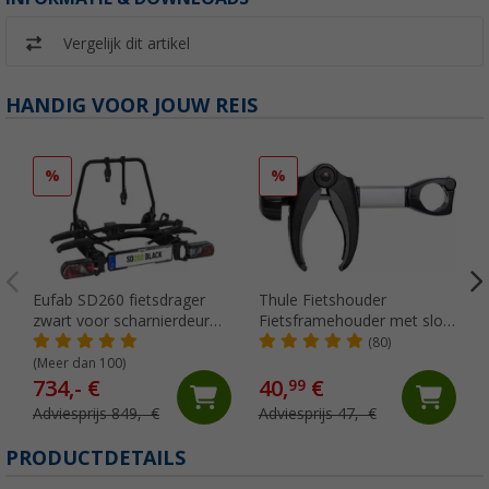
Vergelijk dit artikel
HANDIG VOOR JOUW REIS
%
%
Eufab SD260 fietsdrager
Thule Fietshouder
zwart voor scharnierdeur
Fietsframehouder met slot
bestelwagen voor 2 fietsen,
zilver
(80)
geschikt voor e-bikes
(Meer dan 100)
734,- €
40,
€
99
Adviesprijs 849,- €
Adviesprijs 47,- €
PRODUCTDETAILS