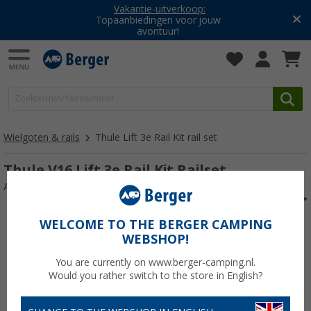
Vakantie-uitverkoop:
Topaanbiedingen voor jouw
avontuur!
Wielgoten & rails
Thule Lift 3e Rail Kit rail set
Thule V16 Lift 3e Rail Kit Railset
Artikelnr: 410929
WELCOME TO THE BERGER CAMPING
WEBSHOP!
You are currently on www.berger-camping.nl.
Would you rather switch to the store in English?