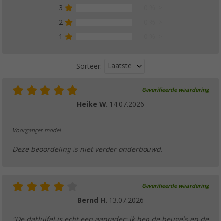
3
0 %
Thule afdichtingsbuizen voor luifel Omnisto
reserveonderdeelnummer 1500603356
2
0 %
€ 30,99
1
0 %
Laatste
Sorteer:
Geverifieerde waardering
Thule adapter Hobby Dak van 2013
Heike W.
14.07.2026
€ 165,-
Adviesprijs
€ 227,00
Voorganger model
Deze beoordeling is niet verder onderbouwd.
Thule aluminium achterprofiel voor luifel O
Geverifieerde waardering
meter - Thule onderdeelnummer 15006033
Bernd H.
13.07.2026
€ 89,73
Adviesprijs
€ 95,20
"De dakluifel is echt een aanrader; ik heb de beugels en de