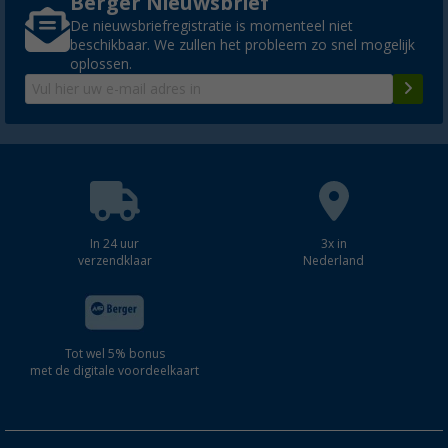
Berger Nieuwsbrief
De nieuwsbriefregistratie is momenteel niet
beschikbaar. We zullen het probleem zo snel mogelijk
oplossen.
Thule aluminium achterprofiel voor luifel O
meter - Thule onderdeelnummer 15006033
€ 72,23
Adviesprijs
€ 76,64
In 24 uur
3x in
verzendklaar
Nederland
Thule aluminium achterprofiel voor luifel O
meter - Thule onderdeelnummer 15006033
€ 69,50
Adviesprijs
€ 73,78
Tot wel 5% bonus
met de digitale voordeelkaart
Thule aluminium achterprofiel voor luifel O