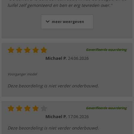
luifel zelf gemonteerd en ben er erg tevreden over."
meer weergeven
Thule aluminium achterprofiel voor luifel O
meter - Thule onderdeelnummer 15006033
€ 83,66
Adviesprijs
€ 88,77
Geverifieerde waardering
Michael P.
24.06.2026
Voorganger model
Thule aluminium achterprofiel voor luifel O
Deze beoordeling is niet verder onderbouwd.
meter - Thule onderdeelnummer 15006033
€ 75,33
Adviesprijs
€ 79,97
Geverifieerde waardering
Michael P.
17.06.2026
Deze beoordeling is niet verder onderbouwd.