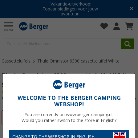
Vakantie-uitverkoop:
Topaanbiedingen voor jouw
avontuur!
Cassetteluifels
Thule Omnistor 6300 cassetteluifel White
Thule Omnistor 6300 cassetteluifel White /
Saphir Blue 2,6m
(32)
WELCOME TO THE BERGER CAMPING
Artikelnr: 173248
WEBSHOP!
You are currently on www.berger-camping.nl.
-28%
Would you rather switch to the store in English?
CHANGE TO THE WEBSHOP IN ENGLISH