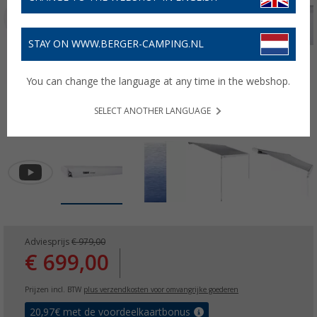
STAY ON WWW.BERGER-CAMPING.NL
You can change the language at any time in the webshop.
SELECT ANOTHER LANGUAGE
Adviesprijs
€ 979,00
€ 699,00
Prijzen incl. BTW
plus verzendkosten voor omvangrijke goederen
20,97
€ met de voordeelkaartbonus