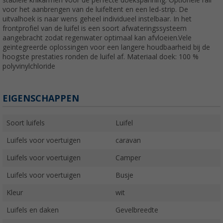
stabiele knikarmen voor de perfecte doekspanning. Optionele rail
voor het aanbrengen van de luifeltent en een led-strip. De
uitvalhoek is naar wens geheel individueel instelbaar. In het
frontprofiel van de luifel is een soort afwateringssysteem
aangebracht zodat regenwater optimaal kan afvloeien.Vele
geïntegreerde oplossingen voor een langere houdbaarheid bij de
hoogste prestaties ronden de luifel af. Materiaal doek: 100 %
polyvinylchloride
EIGENSCHAPPEN
Soort luifels
Luifel
Luifels voor voertuigen
caravan
Luifels voor voertuigen
Camper
Luifels voor voertuigen
Busje
Kleur
wit
Luifels en daken
Gevelbreedte