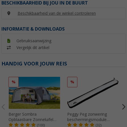
BESCHIKBAARHEID BIJ JOU IN DE BUURT
Beschikbaarheid van de winkel controleren
INFORMATIE & DOWNLOADS
Gebruiksaanwijzing
Vergelijk dit artikel
HANDIG VOOR JOUW REIS
%
%
Berger Sombra
Peggy Peg zonwering
Opblaasbare Zonneluifel
beschermingsmodule
4m
SunBreak zwart
(100)
(32)