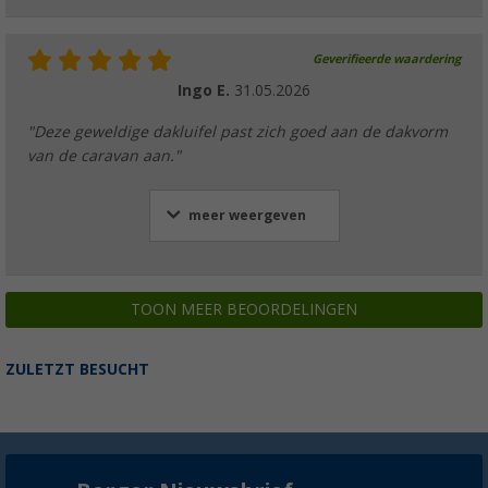
Thule aluminium achterprofiel voor luifel O
meter - Thule onderdeelnummer 15006033
€ 62,12
Geverifieerde waardering
Adviesprijs
€ 72,95
Ingo E.
31.05.2026
"Deze geweldige dakluifel past zich goed aan de dakvorm
van de caravan aan."
Thule aluminium achterprofiel voor luifel O
meer weergeven
meter - Thule onderdeelnummer 15006033
€ 78,30
Adviesprijs
€ 83,06
TOON MEER BEOORDELINGEN
ZULETZT BESUCHT
Thule aluminium achterprofiel voor luifel O
meter - Thule onderdeelnummer 15006033
€ 62,12
Adviesprijs
€ 65,93