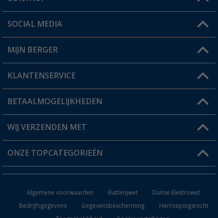
SOCIAL MEDIA
Een vraag?
MIJN BERGER
Winkel vinden
KLANTENSERVICE
Mijn account
Status bestelling
BETAALMOGELIJKHEDEN
FAQ & Contact
Berger voordeelkaart
Verzendinformatie
WIJ VERZENDEN MET
Verlanglijstje
Retourneren
ONZE TOPCATEGORIEËN
Catalogus
Camper en caravan accessoires
Dealer worden
Algemene voorwaarden
Batterijwet
Duitse Elektrowet
Keukenaccessoires
Bedrijfsgegevens
Gegevensbescherming
Herroepingsrecht