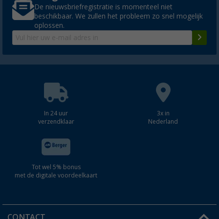
De nieuwsbriefregistratie is momenteel niet
Thule Omnistor 9200 cassetteluifel Cream
beschikbaar. We zullen het probleem zo snel mogelijk
(2)
oplossen.
€ 1.479,-
vanaf
Adviesprijs
€ 1.689,00
In 24 uur
3x in
verzendklaar
Nederland
Tot wel 5% bonus
met de digitale voordeelkaart
CONTACT