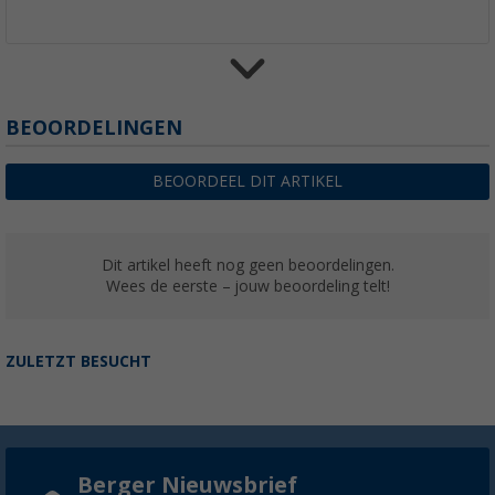
Thule Omnistor 9200 cassetteluifel White
BEOORDELINGEN
(2)
€ 1.190,-
BEOORDEEL DIT ARTIKEL
vanaf
Adviesprijs
€ 1.689,00
Dit artikel heeft nog geen beoordelingen.
Wees de eerste – jouw beoordeling telt!
Thule Omnistor 9200 cassetteluifel Cream
(2)
ZULETZT BESUCHT
€ 1.479,-
vanaf
Adviesprijs
€ 1.689,00
Berger Nieuwsbrief