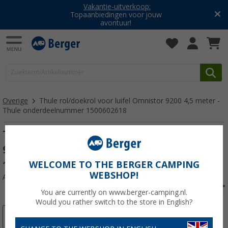
Vakantie-uitverkoop:
Topaanbiedingen voor jouw
avontuur!
Overige
Thule rol/doekrol voor luifel Omnistor 9200 4,5 meter -
Thule onderdeelnummer 1500602618
Thule rol/doekrol voor luifel Omnistor
9200 4,5 meter - Thule onderdeelnummer
1500602618
WELCOME TO THE BERGER CAMPING
WEBSHOP!
Artikelnr: 758468
You are currently on www.berger-camping.nl.
Would you rather switch to the store in English?
-11%