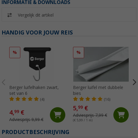
INFORMATIE & DOWNLOADS
Vergelijk dit artikel
HANDIG VOOR JOUW REIS
%
%
Berger luifelhaken zwart,
Berger luifel met dubbele
set van 6
bies
(4)
(16)
5,
€
99
4,
€
99
Adviesprijs 7,99 €
Adviesprijs 9,99 €
(€ 5,99 / 1 m)
PRODUCTBESCHRIJVING