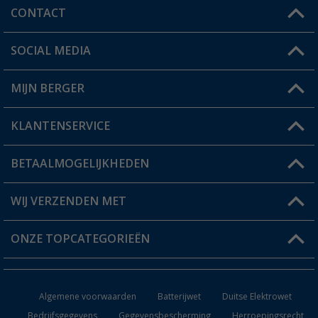
CONTACT
SOCIAL MEDIA
Een vraag?
MIJN BERGER
Winkel vinden
KLANTENSERVICE
Mijn account
Status bestelling
BETAALMOGELIJKHEDEN
FAQ & Contact
Berger voordeelkaart
Verzendinformatie
WIJ VERZENDEN MET
Verlanglijstje
Retourneren
ONZE TOPCATEGORIEËN
Catalogus
Camper en caravan accessoires
Dealer worden
Algemene voorwaarden
Batterijwet
Duitse Elektrowet
Keukenaccessoires
Bedrijfsgegevens
Gegevensbescherming
Herroepingsrecht