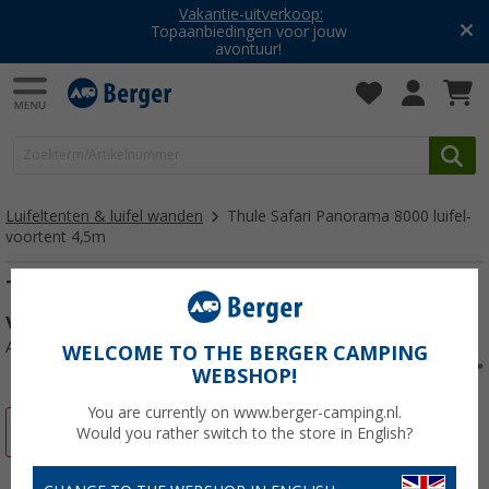
Vakantie-uitverkoop:
Topaanbiedingen voor jouw
avontuur!
Luifeltenten & luifel wanden
Thule Safari Panorama 8000 luifel-
voortent 4,5m
Thule Safari Panorama 8000 L luifel-
voortent 4,5m
Artikelnr: 114630
WELCOME TO THE BERGER CAMPING
WEBSHOP!
You are currently on www.berger-camping.nl.
-18%
Would you rather switch to the store in English?