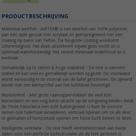
PRODUCTBESCHRIJVING
Materiaal weefsel - AIRTEX® is een weefsel van 100% polyester,
aan één zijde gecoat met acrylaat en geïmpregneerd met een
coating op basis van Teflon. De fungicide coating voorkomt
schimmelgroei. Het doek absorbeert vrijwel geen vocht en is
optimaal waterbestendig. Het vereist minimaal onderhoud en is
wasbaar.
Gemakkelijk op te zetten & hoge stabiliteit - De tent is extreem
stabiel en kan snel en gemakkelijk worden opgezet: De voorwand
wordt eenvoudig in de voorrail van de luifel geschoven. De zijwand
wordt met een klemprofiel aan het luifeldoek bevestigd.
Modulariteit - Met grote raamoppervlakken die veel licht
binnenlaten en een nog beter uitzicht op de omgeving bieden, biedt
de Thule Panorama een echt buitengevoel. U kunt de voorste
ramen ook helemaal verwijderen, verticaal openen om ze als deur
te gebruiken of horizontaal openen om frisse lucht binnen te laten.
Intelligente ventilatie - De tent heeft ventilatiestroken aan beide
zijden voor een perfecte luchtcirculatie als de tent gesloten is.