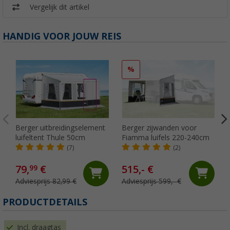
Vergelijk dit artikel
HANDIG VOOR JOUW REIS
%
Berger uitbreidingselement
Berger zijwanden voor
luifeltent Thule 50cm
Fiamma luifels 220-240cm
(7)
(2)
79,
€
515,- €
99
Adviesprijs 82,99 €
Adviesprijs 599,- €
PRODUCTDETAILS
Incl. draagtas