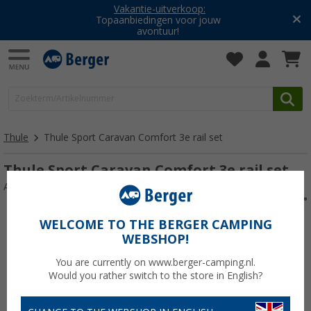
Vakantie-uitverkoop:
Topaanbiedingen voor jouw
avontuur!
Thule
Thule Sport Caravan Comfort 3e rail set
Thule Sport Caravan Comfort 3e rail set
Artikelnr: ThuleSportCaravanComfort3rdSch763640
WELCOME TO THE BERGER CAMPING
WEBSHOP!
You are currently on www.berger-camping.nl.
Would you rather switch to the store in English?