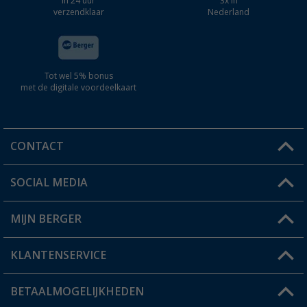
In 24 uur
3x in
verzendklaar
Nederland
Tot wel 5% bonus
met de digitale voordeelkaart
CONTACT
SOCIAL MEDIA
Een vraag?
MIJN BERGER
Winkel vinden
KLANTENSERVICE
Mijn account
Status bestelling
BETAALMOGELIJKHEDEN
FAQ & Contact