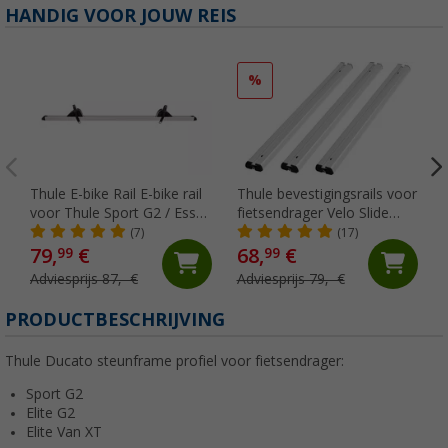
HANDIG VOOR JOUW REIS
%
Thule E-bike Rail E-bike rail
Thule bevestigingsrails voor
voor Thule Sport G2 / Esse
fietsendrager Velo Slide
4 CD fietsendrager
70cm
(7)
(17)
79,
€
68,
€
99
99
Adviesprijs 87,- €
Adviesprijs 79,- €
PRODUCTBESCHRIJVING
Thule Ducato steunframe profiel voor fietsendrager:
Sport G2
Elite G2
Elite Van XT