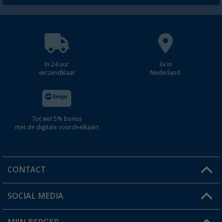
In 24 uur
3x in
verzendklaar
Nederland
Tot wel 5% bonus
met de digitale voordeelkaart
CONTACT
SOCIAL MEDIA
Een vraag?