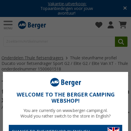
Vakantie-uitverkoop:
Topaanbiedingen voor jouw
avontuur!
Onderdelen Thule fietsendragers
Thule steunframe profiel
Ducato voor fietsendrager Sport G2 / Elite G2 / Elite Van XT - Thule
onderdeelnummer 1500601518
Thule steunframe profiel Ducato voor
fietsendrager Sport G2 / Elite G2 / Elite Van
WELCOME TO THE BERGER CAMPING
XT - Thule onderdeelnummer 1500601518
WEBSHOP!
Artikelnr: 678427
You are currently on www.berger-camping.nl.
Would you rather switch to the store in English?