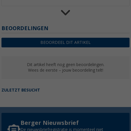
Thule Omnistor 9200 cassetteluifel Cream
BEOORDELINGEN
(2)
€ 1.479,-
BEOORDEEL DIT ARTIKEL
vanaf
Adviesprijs
€ 1.689,00
Dit artikel heeft nog geen beoordelingen.
Wees de eerste – jouw beoordeling telt!
ZULETZT BESUCHT
Berger Nieuwsbrief
De nieuwsbriefregistratie is momenteel niet