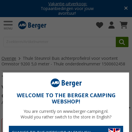
Vakantie-uitverkoop:
Topaanbiedingen voor jouw
avontuur!
Overige
Thule Steunrol Buis achterprofielrol voor voortent
Omnistor 9200 5,0 meter - Thule onderdeelnummer 1500602458
Thule Steunrol Buis achterprofielrol voor
voortent Omnistor 9200 5,0 meter - Thule
onderdeelnummer 1500602458
WELCOME TO THE BERGER CAMPING
WEBSHOP!
Artikelnr: 432722
You are currently on www.berger-camping.nl.
Would you rather switch to the store in English?
-5%