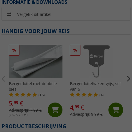
INFORMATIE & DOWNLOADS
Vergelijk dit artikel
HANDIG VOOR JOUW REIS
%
%
Berger luifel met dubbele
Berger luifelhaken grijs, set
bies
van 6
(16)
(4)
5,
€
99
4,
€
99
Adviesprijs 7,99 €
Adviesprijs 9,99 €
(€ 5,99 / 1 m)
PRODUCTBESCHRIJVING