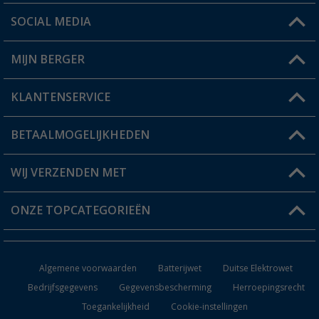
SOCIAL MEDIA
Een vraag?
MIJN BERGER
Winkel vinden
KLANTENSERVICE
Mijn account
Status bestelling
BETAALMOGELIJKHEDEN
FAQ & Contact
Berger voordeelkaart
Verzendinformatie
WIJ VERZENDEN MET
Verlanglijstje
Retourneren
ONZE TOPCATEGORIEËN
Catalogus
Camper en caravan accessoires
Dealer worden
Algemene voorwaarden
Batterijwet
Duitse Elektrowet
Keukenaccessoires
Bedrijfsgegevens
Gegevensbescherming
Herroepingsrecht
Toegankelijkheid
Cookie-instellingen
Campingmeubilair