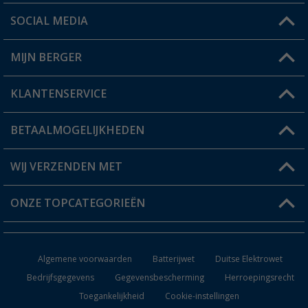
SOCIAL MEDIA
Een vraag?
MIJN BERGER
Winkel vinden
KLANTENSERVICE
Mijn account
Status bestelling
BETAALMOGELIJKHEDEN
FAQ & Contact
Berger voordeelkaart
Verzendinformatie
WIJ VERZENDEN MET
Verlanglijstje
Retourneren
ONZE TOPCATEGORIEËN
Catalogus
Camper en caravan accessoires
Dealer worden
Algemene voorwaarden
Batterijwet
Duitse Elektrowet
Keukenaccessoires
Bedrijfsgegevens
Gegevensbescherming
Herroepingsrecht
Toegankelijkheid
Cookie-instellingen
Campingmeubilair