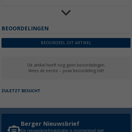
Thule Omnistor 9200 cassetteluifel Cream
BEOORDELINGEN
(2)
€ 1.479,-
BEOORDEEL DIT ARTIKEL
vanaf
Adviesprijs
€ 1.689,00
Dit artikel heeft nog geen beoordelingen.
Wees de eerste – jouw beoordeling telt!
ZULETZT BESUCHT
Berger Nieuwsbrief
De nieuwsbriefregistratie is momenteel niet