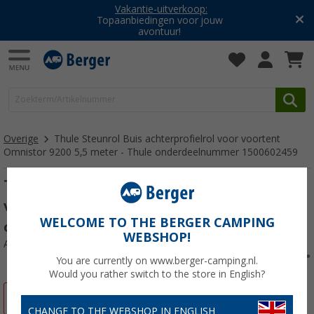
Vakantie-uitverkoop:
Topaanbiedingen voor jouw
avontuur!
Overige
Thule Steunrol Buis achterprofielrol voor voortent
Omnistor 9200 5,5 meter - Thule onderdeelnummer 1500602459
Thule Steunrol Buis achterprofielrol voor
voortent Omnistor 9200 5,5 meter - Thule
WELCOME TO THE BERGER CAMPING
onderdeelnummer 1500602459
WEBSHOP!
Artikelnr: 740813
You are currently on www.berger-camping.nl.
Would you rather switch to the store in English?
-5%
CHANGE TO THE WEBSHOP IN ENGLISH