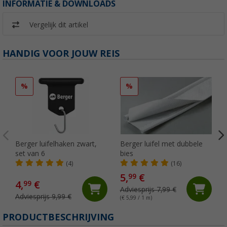
INFORMATIE & DOWNLOADS
Vergelijk dit artikel
HANDIG VOOR JOUW REIS
%
%
Berger luifelhaken zwart,
Berger luifel met dubbele
set van 6
bies
(4)
(16)
5,
€
99
4,
€
99
Adviesprijs 7,99 €
Adviesprijs 9,99 €
(€ 5,99 / 1 m)
PRODUCTBESCHRIJVING