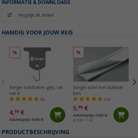
INFORMATIE & DOWNLOADS
Vergelijk dit artikel
HANDIG VOOR JOUW REIS
%
%
Berger luifelhaken grijs, set
Berger luifel met dubbele
van 6
bies
(4)
(16)
5,
€
99
4,
€
99
Adviesprijs 7,99 €
Adviesprijs 9,99 €
(€ 5,99 / 1 m)
PRODUCTBESCHRIJVING