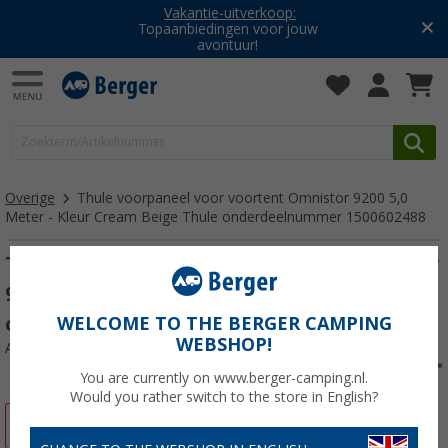
Vakantie-uitverkoop:
Topaanbiedingen voor jouw
avontuur!
Overige
Thule voorpaneel voor voortent Omnistor 9200 5,0
Meter - Kleur Cream Beige Thule onderdeelnummer 1500602488
Thule voorpaneel voor voortent Omnistor
9200 5,0 Meter - Kleur Cream Beige Thule
onderdeelnummer 1500602488
WELCOME TO THE BERGER CAMPING
WEBSHOP!
Artikelnr: 649895
You are currently on www.berger-camping.nl.
Would you rather switch to the store in English?
-5%