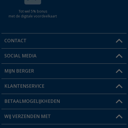
Tot wel 5% bonus
met de digitale voordeelkaart
CONTACT
SOCIAL MEDIA
Een vraag?
MIJN BERGER
Winkel vinden
KLANTENSERVICE
Mijn account
Status bestelling
BETAALMOGELIJKHEDEN
FAQ & Contact
Berger voordeelkaart
Verzendinformatie
WIJ VERZENDEN MET
Verlanglijstje
Retourneren