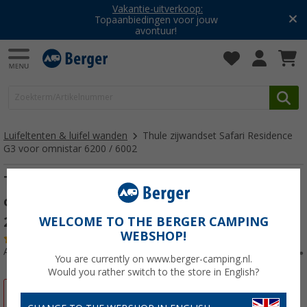
Vakantie-uitverkoop:
Topaanbiedingen voor jouw
avontuur!
Luifeltenten & luifel wanden
Thule zijwandset Safari Residence
G3 voor omnistar 6200 / 6002
Thule zijwandset Safari Residence G3 voor
omnistar 6200 / 6002 montagehoogte 215 -
229 cm
WELCOME TO THE BERGER CAMPING
WEBSHOP!
(9)
Artikelnr: 265530
You are currently on www.berger-camping.nl.
Would you rather switch to the store in English?
-16%