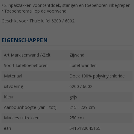
• 2 inpakzakken voor tentdoek, stangen en toebehoren inbegrepen
• Toebehorenrail op de voorwand
Geschikt voor Thule luifel 6200 / 6002
EIGENSCHAPPEN
Art Markisenwand /-Zelt
Zijwand
Soort luifeltoebehoren
Luifel-wanden
Materiaal
Doek 100% polyvinylchloride
uitvoering
6200 / 6002
Kleur
grijs
Aanbouwhoogte (van - tot)
215 - 229 cm
Markies uittrekken
250 cm
ean
5415182045155