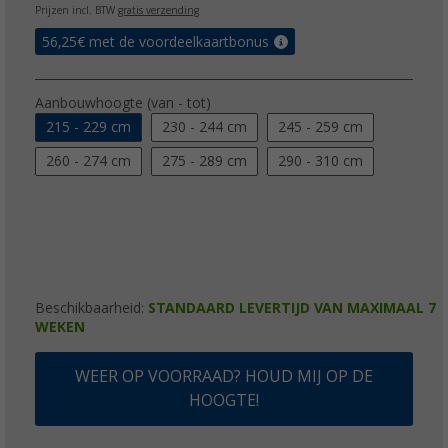
Prijzen incl. BTW
gratis verzending
56,25
€ met de voordeelkaartbonus
Aanbouwhoogte (van - tot)
215 - 229 cm
230 - 244 cm
245 - 259 cm
260 - 274 cm
275 - 289 cm
290 - 310 cm
Beschikbaarheid:
STANDAARD LEVERTIJD VAN MAXIMAAL 7
WEKEN
WEER OP VOORRAAD? HOUD MIJ OP DE
HOOGTE!