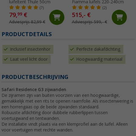
luifeltent Thule 50cm
Fiamma luifels 220-240cm
(7)
(2)
79,
€
515,- €
99
Adviesprijs 82,99 €
Adviesprijs 599,- €
PRODUCTDETAILS
Inclusief insectenhor
Perfecte dakafdichting
Laat veel licht door
Hoogwaardig materiaal
PRODUCTBESCHRIJVING
Safari Residence G3 zijwanden
De zijramen zijn van buiten voorzien van een hoogwaardige,
gemakkelijk met een rits te openen raamfolie. Als insectenwering is
een horrengaas op de beide zijwanden standaard.
Robuuste afdichting door dubbele rubberlippen tussen
voertuigwand en tentwanden.
De installatie vindt plaats via een klemprofiel aan de luifel. Alleen
voor voertuigen met rechte wanden.