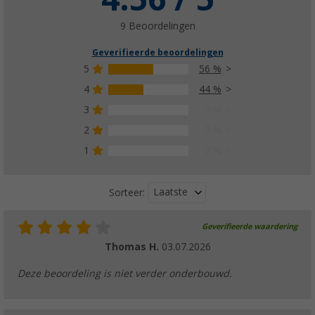
(5)
€ 179,-
9 Beoordelingen
vanaf
Adviesprijs
€ 204,00
Geverifieerde beoordelingen
5
56 %
4
44 %
3
0 %
2
0 %
1
0 %
Laatste
Sorteer:
Geverifieerde waardering
Thomas H.
03.07.2026
Deze beoordeling is niet verder onderbouwd.