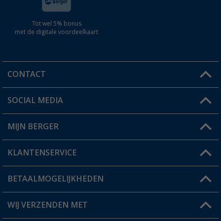
Tot wel 5% bonus
met de digitale voordeelkaart
CONTACT
SOCIAL MEDIA
Een vraag?
MIJN BERGER
Winkel vinden
KLANTENSERVICE
Mijn account
Status bestelling
BETAALMOGELIJKHEDEN
FAQ & Contact
Berger voordeelkaart
Verzendinformatie
WIJ VERZENDEN MET
Verlanglijstje