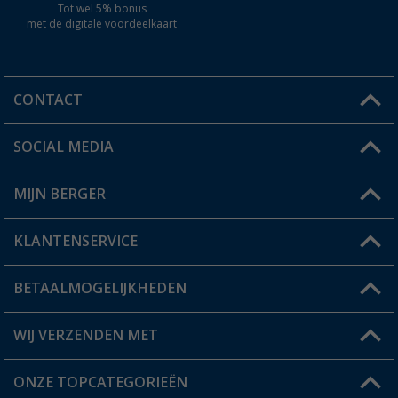
Tot wel 5% bonus
met de digitale voordeelkaart
CONTACT
SOCIAL MEDIA
Een vraag?
MIJN BERGER
Winkel vinden
KLANTENSERVICE
Mijn account
Status bestelling
BETAALMOGELIJKHEDEN
FAQ & Contact
Berger voordeelkaart
Verzendinformatie
WIJ VERZENDEN MET
Verlanglijstje
Retourneren
ONZE TOPCATEGORIEËN