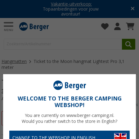
Vakantie-uitverkoop:
Topaanbiedingen voor jouw
avontuur!
Hangmatten
Ticket to the Moon hangmat Lightest Pro 3,1
meter
Ticket to the Moon hangmat Lightest Pro
3,1 meter bosgroen
WELCOME TO THE BERGER CAMPING
Artikelnr: 823735
WEBSHOP!
You are currently on www.berger-camping.nl.
-14%
Would you rather switch to the store in English?
CHANGE TO THE WEBSHOP IN ENGLISH