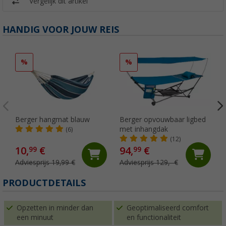
Vergelijk dit artikel
HANDIG VOOR JOUW REIS
%
%
Berger hangmat blauw
Berger opvouwbaar ligbed
met inhangdak
(6)
(12)
10,
€
94,
€
99
99
Adviesprijs 19,99 €
Adviesprijs 129,- €
PRODUCTDETAILS
Opzetten in minder dan
Geoptimaliseerd comfort
een minuut
en functionaliteit