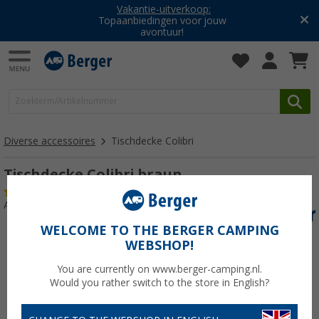
Vakantie-uitverkoop:
Topaanbiedingen voor jouw
avontuur!
Diverse accessoires
Tischdecke Colibri
Tischdecke Colibri braun
(2)
Artikelnr: 447450
WELCOME TO THE BERGER CAMPING
WEBSHOP!
You are currently on www.berger-camping.nl.
Would you rather switch to the store in English?