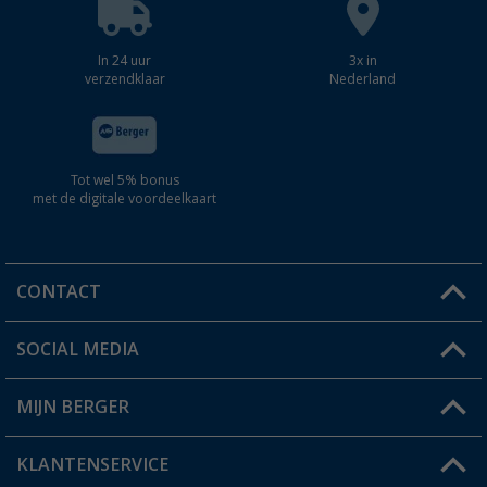
In 24 uur
3x in
verzendklaar
Nederland
Tot wel 5% bonus
met de digitale voordeelkaart
CONTACT
SOCIAL MEDIA
Een vraag?
MIJN BERGER
Winkel vinden
KLANTENSERVICE
Mijn account