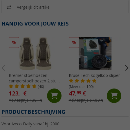
Vergelijk dit artikel
HANDIG VOOR JOUW REIS
%
%
Bremer stoelhoezen
Kruse-Tech kogelkop slijper
camperstoelhoezen 2 stuks
voor Ducato / Jumper /
(40)
(Meer dan 100)
Boxer beige/bruin
123,- €
47,
€
99
Adviesprijs 138,- €
Adviesprijs 57,50 €
PRODUCTBESCHRIJVING
Voor Iveco Daily vanaf bj. 2000.