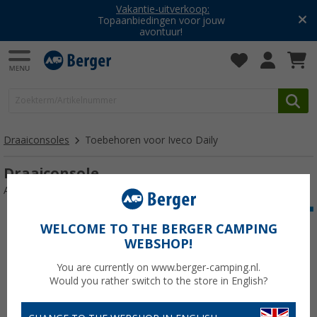
Vakantie-uitverkoop:
Topaanbiedingen voor jouw
avontuur!
Draaiconsoles
Toebehoren voor Iveco Daily
Draaiconsole
Artikelnr: 157430
WELCOME TO THE BERGER CAMPING
WEBSHOP!
You are currently on www.berger-camping.nl.
Would you rather switch to the store in English?