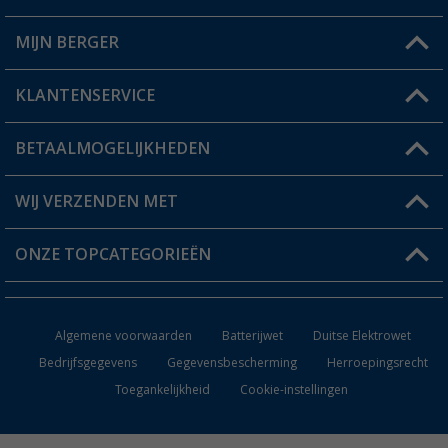
MIJN BERGER
Winkel vinden
KLANTENSERVICE
Mijn account
Status bestelling
BETAALMOGELIJKHEDEN
FAQ & Contact
Berger voordeelkaart
Verzendinformatie
WIJ VERZENDEN MET
Verlanglijstje
Retourneren
ONZE TOPCATEGORIEËN
Catalogus
Camper en caravan accessoires
Dealer worden
Algemene voorwaarden
Batterijwet
Duitse Elektrowet
Keukenaccessoires
Bedrijfsgegevens
Gegevensbescherming
Herroepingsrecht
Toegankelijkheid
Cookie-instellingen
Campingmeubilair
Campingtoiletten