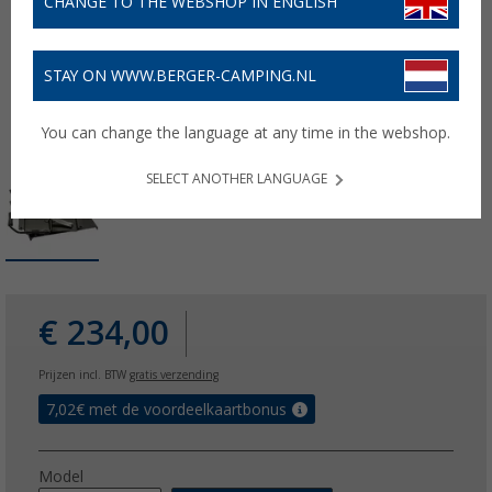
CHANGE TO THE WEBSHOP IN ENGLISH
STAY ON WWW.BERGER-CAMPING.NL
You can change the language at any time in the webshop.
SELECT ANOTHER LANGUAGE
€ 234,00
Prijzen incl. BTW
gratis verzending
7,02
€ met de voordeelkaartbonus
Model