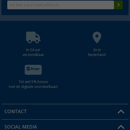
In 24 uur
3x in
verzendklaar
Nederland
Tot wel 5% bonus
met de digitale voordeelkaart
CONTACT
SOCIAL MEDIA
Een vraag?