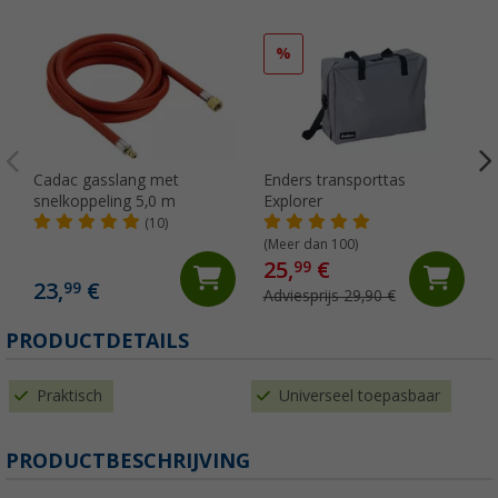
%
Cadac gasslang met
Enders transporttas
snelkoppeling 5,0 m
Explorer
(10)
(Meer dan 100)
25,
€
99
23,
€
99
Adviesprijs 29,90 €
PRODUCTDETAILS
Praktisch
Universeel toepasbaar
PRODUCTBESCHRIJVING