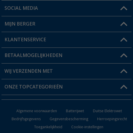
SOCIAL MEDIA
Een vraag?
MIJN BERGER
Winkel vinden
KLANTENSERVICE
Mijn account
Status bestelling
BETAALMOGELIJKHEDEN
FAQ & Contact
Berger voordeelkaart
Verzendinformatie
WIJ VERZENDEN MET
Verlanglijstje
Retourneren
ONZE TOPCATEGORIEËN
Catalogus
Camper en caravan accessoires
Dealer worden
Algemene voorwaarden
Batterijwet
Duitse Elektrowet
Keukenaccessoires
Bedrijfsgegevens
Gegevensbescherming
Herroepingsrecht
Toegankelijkheid
Cookie-instellingen
Campingmeubilair