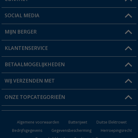
SOCIAL MEDIA
Een vraag?
MIJN BERGER
Winkel vinden
KLANTENSERVICE
Mijn account
Status bestelling
BETAALMOGELIJKHEDEN
FAQ & Contact
Berger voordeelkaart
Verzendinformatie
WIJ VERZENDEN MET
Verlanglijstje
Retourneren
ONZE TOPCATEGORIEËN
Catalogus
Camper en caravan accessoires
Dealer worden
Algemene voorwaarden
Batterijwet
Duitse Elektrowet
Keukenaccessoires
Bedrijfsgegevens
Gegevensbescherming
Herroepingsrecht