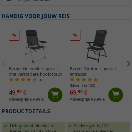
HANDIG VOOR JOUW REIS
%
%
Berger Grenoble klapstoel
Berger Slimline klapstoel
met verstelbare hoofdsteun
antraciet
o
(1)
(Meer dan 100)
49,
€
69,
€
99
99
Adviesprijs 69,99 €
Adviesprijs 99,99 €
PRODUCTDETAILS
Lichtgewicht aluminium
Sneldrogende, UV-
frame van slechts 2,9 kg
bestendige polyester