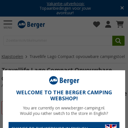
Vakantie-uitverkoop:
Topaanbiedingen voor jouw
avontuur!
Klapstoelen
Travellife Lago Compact opvouwbare campingstoel
Travellife Lago Compact Opvouwbare
Campingstoel Golf Blauw
Artikelnr: 655562
WELCOME TO THE BERGER CAMPING
WEBSHOP!
-5%
You are currently on www.berger-camping.nl.
Would you rather switch to the store in English?