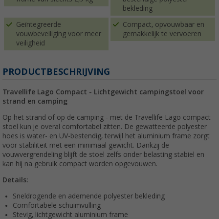
bekleding
Geïntegreerde
Compact, opvouwbaar en
vouwbeveiliging voor meer
gemakkelijk te vervoeren
veiligheid
PRODUCTBESCHRIJVING
Travellife Lago Compact - Lichtgewicht campingstoel voor
strand en camping
Op het strand of op de camping - met de Travellife Lago compact
stoel kun je overal comfortabel zitten. De gewatteerde polyester
hoes is water- en UV-bestendig, terwijl het aluminium frame zorgt
voor stabiliteit met een minimaal gewicht. Dankzij de
vouwvergrendeling blijft de stoel zelfs onder belasting stabiel en
kan hij na gebruik compact worden opgevouwen.
Details:
Sneldrogende en ademende polyester bekleding
Comfortabele schuimvulling
Stevig, lichtgewicht aluminium frame