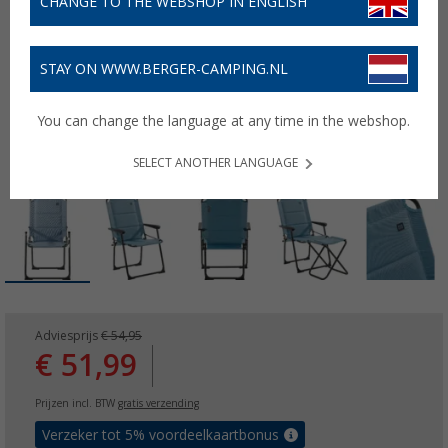
CHANGE TO THE WEBSHOP IN ENGLISH
STAY ON WWW.BERGER-CAMPING.NL
You can change the language at any time in the webshop.
SELECT ANOTHER LANGUAGE
Adviesprijs
€ 54,95
€ 51,99
Prijzen incl. BTW
gratis verzending
Verzeker tot 5% voordeelkaartbonus