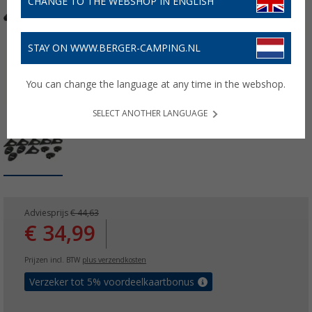
CHANGE TO THE WEBSHOP IN ENGLISH
STAY ON WWW.BERGER-CAMPING.NL
You can change the language at any time in the webshop.
SELECT ANOTHER LANGUAGE
Adviesprijs
€ 44,63
€ 34,99
Prijzen incl. BTW
plus verzendkosten
Verzeker tot 5% voordeelkaartbonus