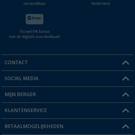
verzendklaar
Nederland
Tot wel 5% bonus
met de digitale voordeelkaart
CONTACT
SOCIAL MEDIA
Een vraag?
MIJN BERGER
Winkel vinden
KLANTENSERVICE
Mijn account
Status bestelling
BETAALMOGELIJKHEDEN
FAQ & Contact