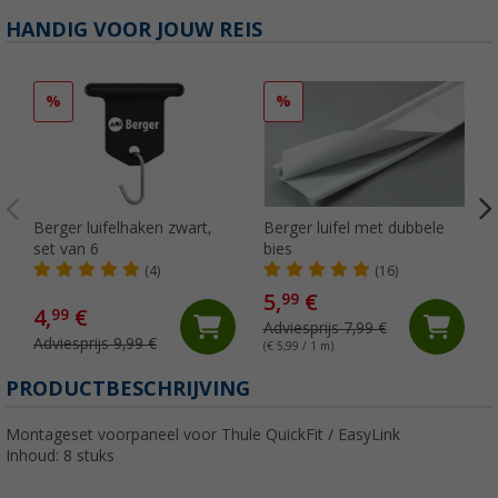
HANDIG VOOR JOUW REIS
%
%
Berger luifelhaken zwart,
Berger luifel met dubbele
set van 6
bies
(4)
(16)
5,
€
99
4,
€
99
Adviesprijs 7,99 €
Adviesprijs 9,99 €
(€ 5,99 / 1 m)
PRODUCTBESCHRIJVING
Montageset voorpaneel voor Thule QuickFit / EasyLink
Inhoud: 8 stuks