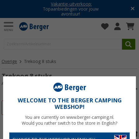
Vakantie-uitverkoop:
Topaanbiedingen voor jouw
avontuur!
Overige
Trekoog 8 stuks
Trekoog 8 stuks
Artikelnr: 116933
WELCOME TO THE BERGER CAMPING
WEBSHOP!
-21%
You are currently on www.berger-camping.nl.
Would you rather switch to the store in English?