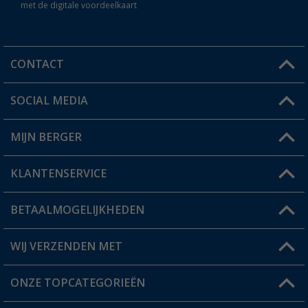
met de digitale voordeelkaart
CONTACT
SOCIAL MEDIA
Een vraag?
MIJN BERGER
Winkel vinden
KLANTENSERVICE
Mijn account
Status bestelling
BETAALMOGELIJKHEDEN
FAQ & Contact
Berger voordeelkaart
Verzendinformatie
WIJ VERZENDEN MET
Verlanglijstje
Retourneren
ONZE TOPCATEGORIEËN
Catalogus