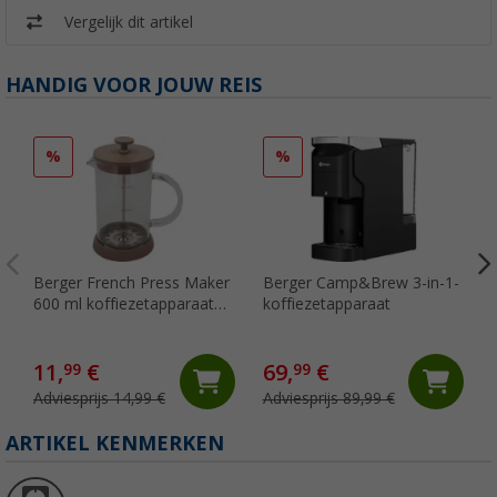
Vergelijk dit artikel
HANDIG VOOR JOUW REIS
%
%
Berger French Press Maker
Berger Camp&Brew 3-in-1-
600 ml koffiezetapparaat
koffiezetapparaat
voor 3 kopjes grijs
11,
€
69,
€
99
99
Adviesprijs 14,99 €
Adviesprijs 89,99 €
ARTIKEL KENMERKEN